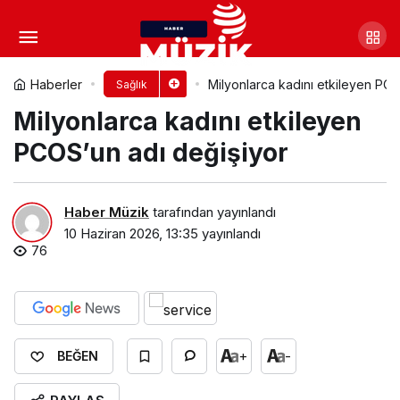
Bu önlemler yaşamsal önem
taşıyor!
Yorum Yap
Paylaş
Haberler
Milyonlarca kadını etkileyen PCO
Sağlık
Milyonlarca kadını etkileyen
PCOS’un adı değişiyor
Haber Müzik
tarafından yayınlandı
10 Haziran 2026, 13:35
yayınlandı
76
+
-
BEĞEN