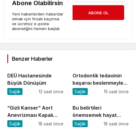
Abone Olabilirsin
ABONE OL
Yeni haberlerden haberdar
olmak için fırsatı kaçırma
ve ücretsiz e-posta
aboneliğini hemen başlat.
Benzer Haberler
DEÜ Hastanesinde
Ortodontik tedavinin
Büyük Dönüşüm
başarısı beslenmeyle
başlar!
Sağlık
12 saat önce
Sağlık
15 saat önce
“Gizli Kanser” Aort
Bu belirtileri
Anevrizması Kapalı
önemsemek hayat
Yöntemle Tedavi Edildi
kurtarıyor
Sağlık
18 saat önce
Sağlık
18 saat önce