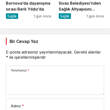
Bornova’da dayanışma
Sivas Belediyesi’nden
sırası Berk Yıldız’da
Sağlık Altyapısını
Güçlendirecek Yatırım
Sağlık
1 gün önce
Sağlık
1 gün önce
Bir Cevap Yaz
E-posta adresiniz yayınlanmayacak.
Gerekli alanlar
*
ile işaretlenmişlerdir
Yorumunuz
*
Adınız
*