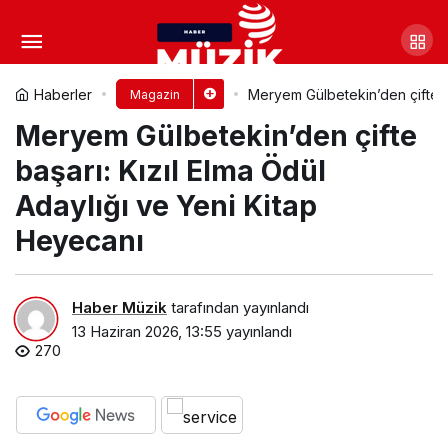
Mahmut Görgen ve
Elinakey’den Kültürleri Buluşturan
Yorum Yap
Paylaş
Haberler
Meryem Gülbetekin’den çifte ba
Magazin
Meryem Gülbetekin’den çifte
Şarkı: Nefes Çektim
başarı: Kızıl Elma Ödül
Adaylığı ve Yeni Kitap
Heyecanı
Haber Müzik
tarafından yayınlandı
13 Haziran 2026, 13:55
yayınlandı
270