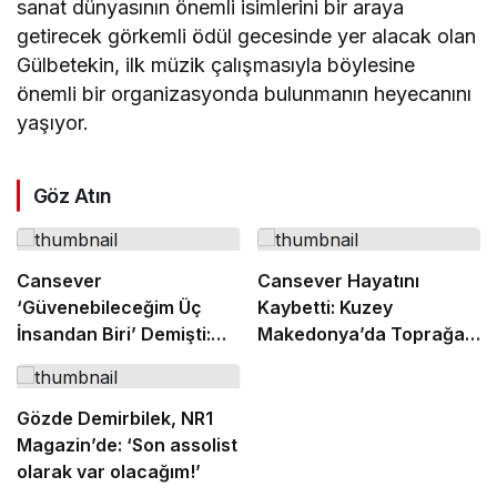
sanat dünyasının önemli isimlerini bir araya
getirecek görkemli ödül gecesinde yer alacak olan
Gülbetekin, ilk müzik çalışmasıyla böylesine
önemli bir organizasyonda bulunmanın heyecanını
yaşıyor.
Göz Atın
Cansever
Cansever Hayatını
‘Güvenebileceğim Üç
Kaybetti: Kuzey
İnsandan Biri’ Demişti:
Makedonya’da Toprağa
Mahmut Görgen’den
Verilecek
Cansever’e Duygusal
Veda
Gözde Demirbilek, NR1
Magazin’de: ‘Son assolist
olarak var olacağım!’