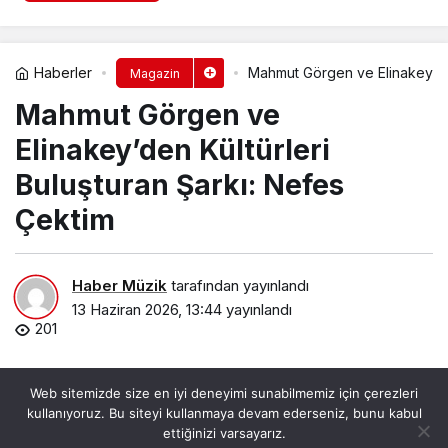
Haberler
Mahmut Görgen ve Elinakey’den
Magazin
Mahmut Görgen ve
Elinakey’den Kültürleri
Buluşturan Şarkı: Nefes
Çektim
Haber Müzik
tarafından yayınlandı
13 Haziran 2026, 13:44
yayınlandı
201
Web sitemizde size en iyi deneyimi sunabilmemiz için çerezleri
kullanıyoruz. Bu siteyi kullanmaya devam ederseniz, bunu kabul
ettiğinizi varsayarız.
0
PAYLAŞ
BEĞEN