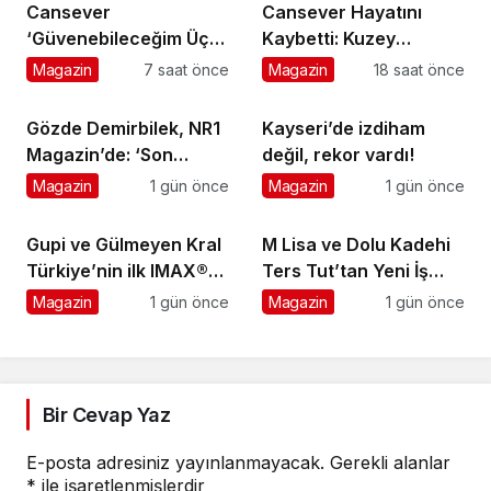
Cansever
Cansever Hayatını
‘Güvenebileceğim Üç
Kaybetti: Kuzey
İnsandan Biri’ Demişti:
Makedonya’da
Magazin
7 saat önce
Magazin
18 saat önce
Mahmut Görgen’den
Toprağa Verilecek
Cansever’e Duygusal
Gözde Demirbilek, NR1
Kayseri’de izdiham
Veda
Magazin’de: ‘Son
değil, rekor vardı!
assolist olarak var
Magazin
1 gün önce
Magazin
1 gün önce
olacağım!’
Gupi ve Gülmeyen Kral
M Lisa ve Dolu Kadehi
Türkiye’nin ilk IMAX®
Ters Tut’tan Yeni İş
animasyon filmi oluyor
Birliği: Vişne
Magazin
1 gün önce
Magazin
1 gün önce
Bir Cevap Yaz
E-posta adresiniz yayınlanmayacak.
Gerekli alanlar
*
ile işaretlenmişlerdir