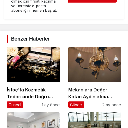
olmak için fırsatı kaçırma
ve ücretsiz e-posta
aboneliğini hemen başlat.
Benzer Haberler
İstoç’ta Kozmetik
Mekanlara Değer
Tedarikinde Doğru
Katan Aydınlatma
Adımlar
Seçimleri
Güncel
1 ay önce
Güncel
2 ay önce