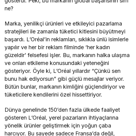
gösterdi. Peki, bu markanın global başarısının sırrı
ne?
Marka, yenilikçi ürünleri ve etkileyici pazarlama
stratejileri ile zamanla tüketici kitlesini büyütmeyi
başardı. L’Oréal’in reklamları, sıklıkla ünlü isimlerle
yapılır ve her bir reklam filminde ‘her kadın
güzeldir’ felsefesi işler. Bu, markanın halka ulaşma
ve onları etkileme konusundaki yeteneğini
gösteriyor. Öyle ki, L’Oréal yıllardır “Çünkü sen
bunu hak ediyorsun” gibi güçlü mesajlar veriyor.
Bütün bunlar, markanın kimliğini güçlendiriyor ve
tüketicilere kendilerini özel hissettiriyor.
Dünya genelinde 150’den fazla ülkede faaliyet
gösteren L’Oréal, yerel pazarların ihtiyaçlarına
yönelik ürünler geliştirmek için yoğun çaba
harcıyor. Bu sayede sadece Fransa’da değil,