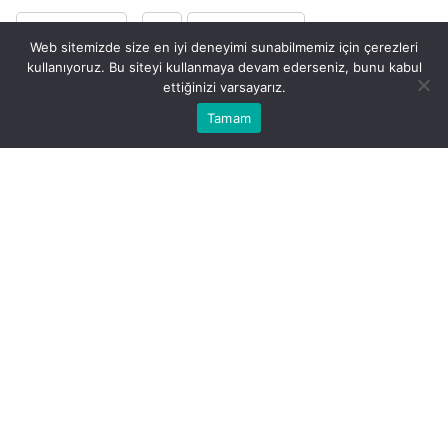
PAYLAŞ
BEĞEN
Web sitemizde size en iyi deneyimi sunabilmemiz için çerezleri
kullanıyoruz. Bu siteyi kullanmaya devam ederseniz, bunu kabul
ettiğinizi varsayarız.
0
Bu web sitesinde en iyi deneyimi yaşamanızı sağlamak
Tamam
Anasayfa
Akış
Hesabım
Bildirimler
Kabul
için çerezler kullanılmaktadır.
Şimdi, içeceklere biraz farklı bir bakış açısı
kazandıracak bir konuya dalalım: Fuse Tea. Belki