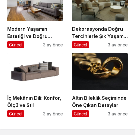
Modern Yaşamın
Dekorasyonda Doğru
Estetiği ve Doğru
Tercihlerle Şık Yaşam
Mobilya Seçimi
Alanları
Güncel
3 ay önce
Güncel
3 ay önce
İç Mekânın Dili: Konfor,
Altın Bileklik Seçiminde
Ölçü ve Stil
Öne Çıkan Detaylar
Güncel
3 ay önce
Güncel
3 ay önce