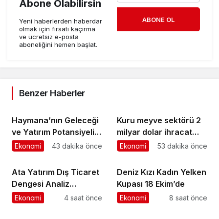
Abone Olabilirsin
ABONE OL
Yeni haberlerden haberdar
olmak için fırsatı kaçırma
ve ücretsiz e-posta
aboneliğini hemen başlat.
Benzer Haberler
Haymana’nın Geleceği
Kuru meyve sektörü 2
ve Yatırım Potansiyeli
milyar dolar ihracat
Masaya Yatırıldı
hedefi için Ankara’dan
Ekonomi
43 dakika önce
Ekonomi
53 dakika önce
destek istedi
Ata Yatırım Dış Ticaret
Deniz Kızı Kadın Yelken
Dengesi Analiz
Kupası 18 Ekim’de
Raporunu Yayımladı
Ekonomi
4 saat önce
Ekonomi
8 saat önce