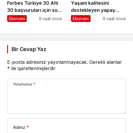
Forbes Türkiye 30 Altı
Yaşam kalitesini
30 başvuruları için son
destekleyen yapay
dönemece girildi!
zekâ hizmetleri akıllı
Ekonomi
9 saat önce
Ekonomi
9 saat önce
kentler için finansman
ve altyapı kadar önemli
Bir Cevap Yaz
E-posta adresiniz yayınlanmayacak.
Gerekli alanlar
*
ile işaretlenmişlerdir
Yorumunuz
*
Adınız
*