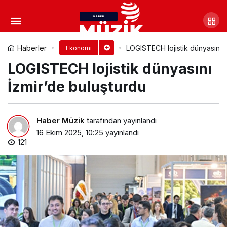
VakıfPays Mobil Cüzdan ile
Finansal Özgürlük Parmaklarınızın
Yorum Yap
Paylaş
Haberler
LOGISTECH lojistik dünyasını İ
Ekonomi
LOGISTECH lojistik dünyasını
Ucunda!
İzmir’de buluşturdu
Haber Müzik
tarafından yayınlandı
16 Ekim 2025, 10:25
yayınlandı
121