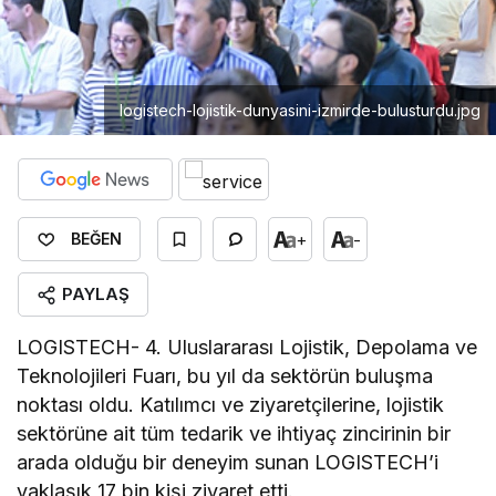
logistech-lojistik-dunyasini-izmirde-bulusturdu.jpg
+
-
BEĞEN
PAYLAŞ
LOGISTECH- 4. Uluslararası Lojistik, Depolama ve
Teknolojileri Fuarı, bu yıl da sektörün buluşma
noktası oldu. Katılımcı ve ziyaretçilerine, lojistik
sektörüne ait tüm tedarik ve ihtiyaç zincirinin bir
arada olduğu bir deneyim sunan LOGISTECH’i
yaklaşık 17 bin kişi ziyaret etti.