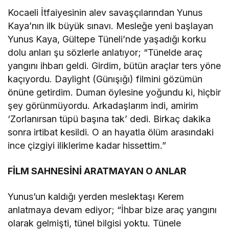
Kocaeli İtfaiyesinin alev savaşçılarından Yunus
Kaya’nın ilk büyük sınavı. Mesleğe yeni başlayan
Yunus Kaya, Gültepe Tüneli’nde yaşadığı korku
dolu anları şu sözlerle anlatıyor; “Tünelde araç
yangını ihbarı geldi. Girdim, bütün araçlar ters yöne
kaçıyordu. Daylight (Günışığı) filmini gözümün
önüne getirdim. Duman öylesine yoğundu ki, hiçbir
şey görünmüyordu. Arkadaşlarım indi, amirim
‘Zorlanırsan tüpü başına tak’ dedi. Birkaç dakika
sonra irtibat kesildi. O an hayatla ölüm arasındaki
ince çizgiyi iliklerime kadar hissettim.”
FİLM SAHNESİNİ ARATMAYAN O ANLAR
Yunus’un kaldığı yerden meslektaşı Kerem
anlatmaya devam ediyor; “İhbar bize araç yangını
olarak gelmişti, tünel bilgisi yoktu. Tünele