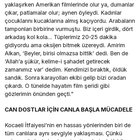
yaklaşırken Amerikan filmlerinde olur ya, dumanlar
çıkar, patlamalar olur; aynen öyleydi. Kadınlar
çocuklarını kucaklarına almış kaçıyordu. Arabaların
tamponları birbirine vurmuştu. Biz içeri girdik, dört
arkadaş kol kola… Tüplerimiz 20-25 dakika
gidiyordu ama oksijen bitmek üzereydi. Amirim
Alkan, ‘Beyler, birisi olmazsa bittik’ dedi. Ben de
‘Allah’a şükür, kelime-i şahadet getirecek
zamanımız var’ dedim. Kendimizi bıraktık, öldük
sandık. Sonra karayolları ekibi gelip bizi oradan
çıkardı. O tünelde hayatım film şeridi gibi
gözlerimin önünden geçti.”
CAN DOSTLAR İÇİN CANLA BAŞLA MÜCADELE
Kocaeli İtfaiyesi’nin en hassas yönlerinden biri de
tüm canlılara aynı sevgiyle yaklaşması. Çünkü