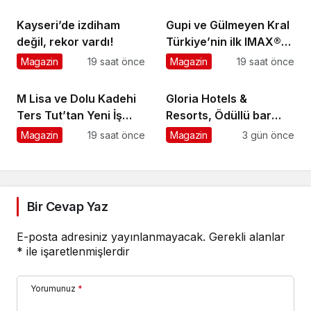
Toprağa Verilecek
olacağım!’
Kayseri’de izdiham
Gupi ve Gülmeyen Kral
değil, rekor vardı!
Türkiye’nin ilk IMAX®
animasyon filmi oluyor
Magazin
19 saat önce
Magazin
19 saat önce
M Lisa ve Dolu Kadehi
Gloria Hotels &
Ters Tut’tan Yeni İş
Resorts, Ödüllü bar
Birliği: Vişne
Panda & Sons ile
Magazin
19 saat önce
Magazin
3 gün önce
unutulmaz bir Miksoloji
Gecesine İmza Attı
Bir Cevap Yaz
E-posta adresiniz yayınlanmayacak.
Gerekli alanlar
*
ile işaretlenmişlerdir
Yorumunuz
*