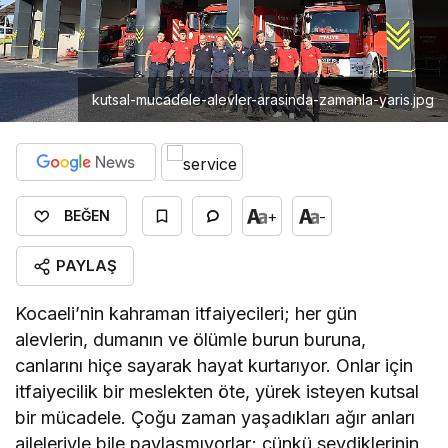
kutsal-mucadele-alevler-arasinda-zamanla-yaris.jpg
+
-
BEĞEN
PAYLAŞ
Kocaeli’nin kahraman itfaiyecileri; her gün
alevlerin, dumanın ve ölümle burun buruna,
canlarını hiçe sayarak hayat kurtarıyor. Onlar için
itfaiyecilik bir meslekten öte, yürek isteyen kutsal
bir mücadele. Çoğu zaman yaşadıkları ağır anları
aileleriyle bile paylaşmıyorlar; çünkü sevdiklerinin