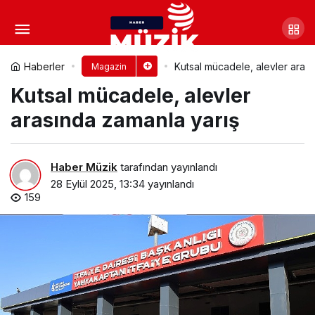
Harbiye’de unutulmaz gece:
Candan Erçetin ve TEGV’li çocuklar
Yorum Yap
Paylaş
Haberler
Kutsal mücadele, alevler aras
Magazin
Kutsal mücadele, alevler
aynı sahnedeydi
arasında zamanla yarış
Haber Müzik
tarafından yayınlandı
28 Eylül 2025, 13:34
yayınlandı
159