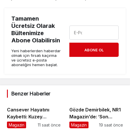
Tamamen
Ücretsiz Olarak
Bültenimize
Abone Olabilirsin
ABONE OL
Yeni haberlerden haberdar
olmak için fırsatı kaçırma
ve ücretsiz e-posta
aboneliğini hemen başlat.
Benzer Haberler
Cansever Hayatını
Gözde Demirbilek, NR1
Kaybetti: Kuzey
Magazin’de: ‘Son
Makedonya’da
assolist olarak var
Magazin
11 saat önce
Magazin
19 saat önce