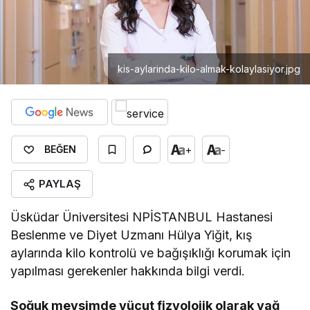
kis-aylarinda-kilo-almak-kolaylasiyor.jpg
+
-
BEĞEN
PAYLAŞ
Üsküdar Üniversitesi NPİSTANBUL Hastanesi
Beslenme ve Diyet Uzmanı Hülya Yiğit, kış
aylarında kilo kontrolü ve bağışıklığı korumak için
yapılması gerekenler hakkında bilgi verdi.
Soğuk mevsimde vücut fizyolojik olarak yağ