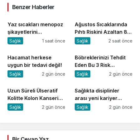
Benzer Haberler
Yaz sıcakları menopoz
Ağustos Sıcaklarında
şikayetlerini
Pıhtı Riskini Azaltan 8
artırabiliyor!
Öneri
Sağlık
1 saat önce
Sağlık
2 saat önce
Hacamat herkese
Böbreklerinizi Tehdit
uygun bir tedavi değil!
Eden Bu 3 Risk
Faktörüne Dikkat!
Sağlık
2 gün önce
Sağlık
2 gün önce
Uzun Süreli Ülseratif
Sağlıkta disiplinler
Kolitte Kolon Kanseri
arası yeni kariyer
Riski Artıyor mu?
dönemi
Sağlık
2 gün önce
Sağlık
2 gün önce
Bir Cevap Yaz