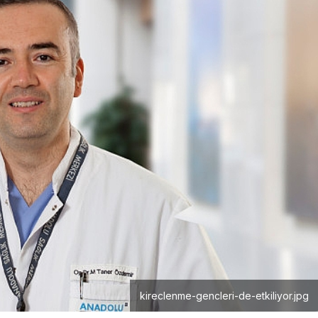
kireclenme-gencleri-de-etkiliyor.jpg