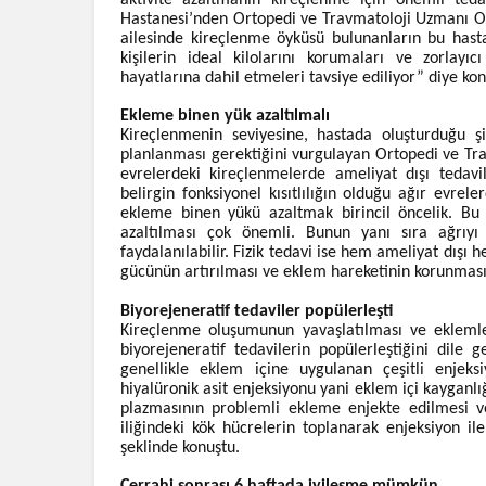
aktivite azaltmanın kireçlenme için önemli ted
Hastanesi’nden Ortopedi ve Travmatoloji Uzmanı Op
ailesinde kireçlenme öyküsü bulunanların bu hasta
kişilerin ideal kilolarını korumaları ve zorlayıc
hayatlarına dahil etmeleri tavsiye ediliyor” diye kon
Ekleme binen yük azaltılmalı
Kireçlenmenin seviyesine, hastada oluşturduğu şi
planlanması gerektiğini vurgulayan Ortopedi ve Tr
evrelerdeki kireçlenmelerde ameliyat dışı tedav
belirgin fonksiyonel kısıtlılığın olduğu ağır evrel
ekleme binen yükü azaltmak birincil öncelik. Bu n
azaltılması çok önemli. Bunun yanı sıra ağrıyı
faydalanılabilir. Fizik tedavi ise hem ameliyat dışı 
gücünün artırılması ve eklem hareketinin korunması f
Biyorejeneratif tedaviler popülerleşti
Kireçlenme oluşumunun yavaşlatılması ve eklemler
biyorejeneratif tedavilerin popülerleştiğini dil
genellikle eklem içine uygulanan çeşitli enje
hiyalüronik asit enjeksiyonu yani eklem içi kayganlı
plazmasının problemli ekleme enjekte edilmesi 
iliğindeki kök hücrelerin toplanarak enjeksiyon il
şeklinde konuştu.