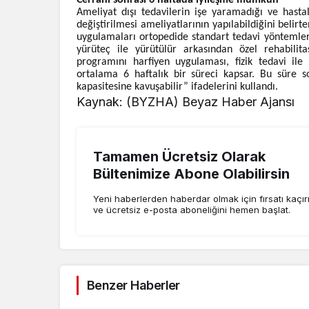
Cerrahi sonrası 6 haftada iyileşme mümkün
Ameliyat dışı tedavilerin işe yaramadığı ve hasta
değiştirilmesi ameliyatlarının yapılabildiğini beli
uygulamaları ortopedide standart tedavi yöntemlerid
yürüteç ile yürütülür arkasından özel rehabilita
programını harfiyen uygulaması, fizik tedavi ile
ortalama 6 haftalık bir süreci kapsar. Bu süre 
kapasitesine kavuşabilir” ifadelerini kullandı.
Kaynak: (BYZHA) Beyaz Haber Ajansı
Tamamen Ücretsiz Olarak
Bültenimize Abone Olabilirsin
Yeni haberlerden haberdar olmak için fırsatı kaçı
ve ücretsiz e-posta aboneliğini hemen başlat.
Benzer Haberler