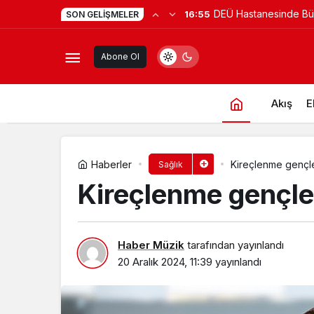
DEÜ Hastanesinde B
16:55
SON GELIŞMELER
Ağrılardan Kurtulmanın Yeni Yolu: N
Abone Ol
Akış
E
Haberler
Kireçlenme gençler
Sağlık
Kireçlenme gençler
Haber Müzik
tarafından yayınlandı
20 Aralık 2024, 11:39
yayınlandı