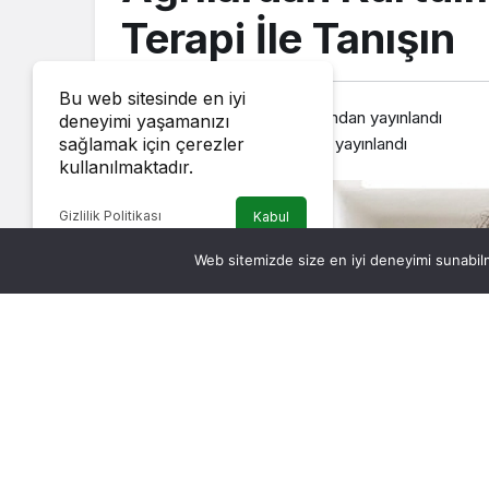
Terapi İle Tanışın
Bu web sitesinde en iyi
Haber Müzik
tarafından yayınlandı
deneyimi yaşamanızı
20 Aralık 2024, 11:39
yayınlandı
sağlamak için çerezler
kullanılmaktadır.
Gizlilik Politikası
Kabul
Web sitemizde size en iyi deneyimi sunabilm