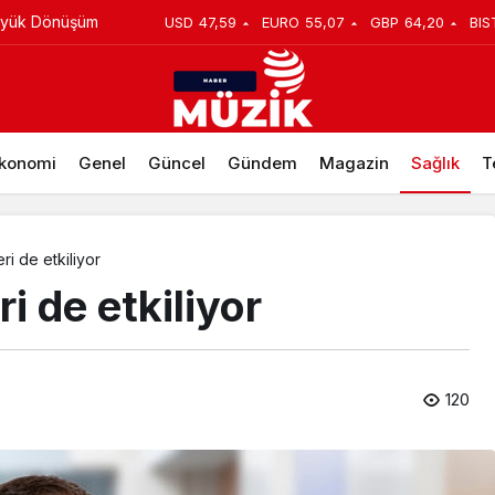
üyük Dönüşüm
USD
47,59
EURO
55,07
GBP
64,20
BIS
öral Terapi İle Tanışın
konomi
Genel
Güncel
Gündem
Magazin
Sağlık
T
i de etkiliyor
i de etkiliyor
120