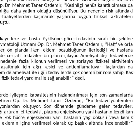
avi yöntemlerinden olduğunu belirten Anadolu Sağlık Merkezi
. Dr. Mehmet Taner Özdemir, “Kesinliği henüz kanıtlı olmasa da
lığa daha yatkın olduğu düşünülüyor. Bu nedenle risk altındaki
ı faaliyetlerden kaçınarak yaşlarına uygun fiziksel aktiviteleri
uştu.
kayetlere ve hasta öyküsüne göre tedavinin sıralı bir şekilde
avmatoloji Uzmanı Op. Dr. Mehmet Taner Özdemir, “Hafif ve orta
iler ön planda iken, eklem bozukluğunun ilerlediği ve hastada
erde cerrahi tedaviler ön plana çıkıyor. Ameliyat dışı tedavilerde
edenle fazla kilonun verilmesi ve zorlayıcı fiziksel aktivitenin
 azaltmak için ağrı kesici ve antienflamatuvar ilaçlardan da
hem de ameliyat ile ilgili tedavilerde çok önemli bir role sahip. Kas
izik tedavi yardımı ile sağlanabilir” dedi.
de iyileşme kapasitesinin hızlandırılması için son zamanlarda
e getiren Op. Dr. Mehmet Taner Özdemir, “Bu tedavi yöntemleri
ksiyonlardan oluşuyor. Son dönemde gündeme gelen tedaviler;
ğı artıran jel tedavisi, plazma enjeksiyonu yani hastanın kendi kan
ve kök hücre enjeksiyonu yani hastanın yağ dokusu veya kemik
e eklemin içine verilmesi olarak üç başlık altında incelenebilir”