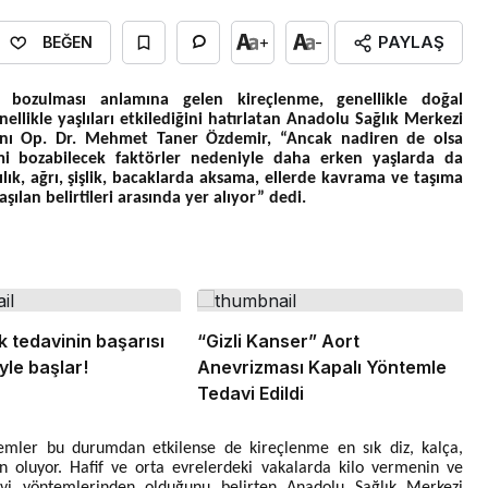
PAYLAŞ
+
-
BEĞEN
n bozulması anlamına gelen kireçlenme, genellikle doğal
llikle yaşlıları etkilediğini hatırlatan Anadolu Sağlık Merkezi
anı Op. Dr. Mehmet Taner Özdemir, “Ancak nadiren de olsa
i bozabilecek faktörler nedeniyle daha erken yaşlarda da
ılık, ağrı, şişlik, bacaklarda aksama, ellerde kavrama ve taşıma
şılan belirtileri arasında yer alıyor” dedi.
k tedavinin başarısı
“Gizli Kanser” Aort
le başlar!
Anevrizması Kapalı Yöntemle
Tedavi Edildi
lemler bu durumdan etkilense de kireçlenme en sık diz, kalça,
oluyor. Hafif ve orta evrelerdeki vakalarda kilo vermenin ve