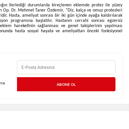
lığın ilerlediği durumlarda kireçlenen eklemde protez ile yüzey
rten Op. Dr. Mehmet Taner Özdemir, “Diz, kalça ve omuz protezleri
ir. Hasta, ameliyat sonrası bir iki gün içinde ayağa kaldırılarak
syon programına başlatılır. Hastanın cerrahi sonrası egzersiz
 eklem hareketinin sağlanması ve genel takiplerinin yapılması
sonunda hasta sosyal hayata ve ameliyattan önceki fonksiyonel
rma
ABONE OL