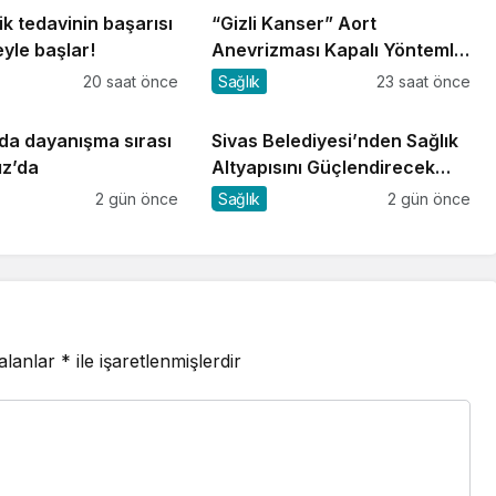
k tedavinin başarısı
“Gizli Kanser” Aort
yle başlar!
Anevrizması Kapalı Yöntemle
Tedavi Edildi
20 saat önce
Sağlık
23 saat önce
da dayanışma sırası
Sivas Belediyesi’nden Sağlık
ız’da
Altyapısını Güçlendirecek
Yatırım
2 gün önce
Sağlık
2 gün önce
 alanlar
*
ile işaretlenmişlerdir