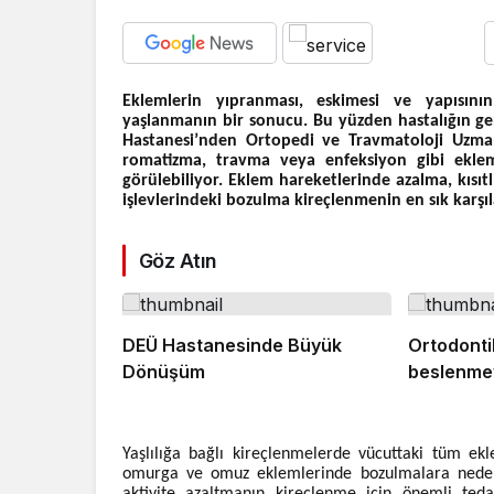
Eklemlerin yıpranması, eskimesi ve yapısını
yaşlanmanın bir sonucu. Bu yüzden hastalığın gene
Hastanesi’nden Ortopedi ve Travmatoloji Uzm
romatizma, travma veya enfeksiyon gibi eklem
görülebiliyor. Eklem hareketlerinde azalma, kısıtl
işlevlerindeki bozulma kireçlenmenin en sık karşıla
Göz Atın
DEÜ Hastanesinde Büyük
Ortodonti
Dönüşüm
beslenmey
Yaşlılığa bağlı kireçlenmelerde vücuttaki tüm ek
omurga ve omuz eklemlerinde bozulmalara neden 