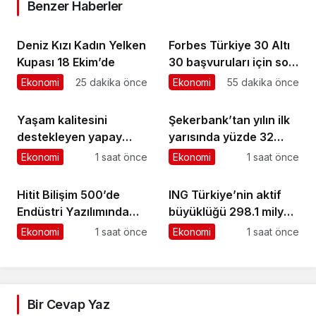
Benzer Haberler
Deniz Kızı Kadın Yelken
Forbes Türkiye 30 Altı
Kupası 18 Ekim’de
30 başvuruları için son
dönemece girildi!
Ekonomi
25 dakika önce
Ekonomi
55 dakika önce
Yaşam kalitesini
Şekerbank’tan yılın ilk
destekleyen yapay
yarısında yüzde 32
zekâ hizmetleri akıllı
büyüme
Ekonomi
1 saat önce
Ekonomi
1 saat önce
kentler için finansman
ve altyapı kadar önemli
Hitit Bilişim 500’de
ING Türkiye’nin aktif
Endüstri Yazılımında
büyüklüğü 298.1 milyar
Birinci Sırada
TL’ye ulaştı
Ekonomi
1 saat önce
Ekonomi
1 saat önce
Bir Cevap Yaz