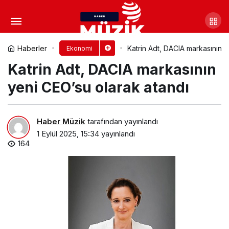
Garanti BBVA Kripto’dan
Komisyonsuz Alım ve Satım Ayrıcalığı
Yorum Yap
Paylaş
Haberler
Katrin Adt, DACIA markasının y
Ekonomi
Katrin Adt, DACIA markasının
yeni CEO’su olarak atandı
Haber Müzik
tarafından yayınlandı
1 Eylül 2025, 15:34
yayınlandı
164