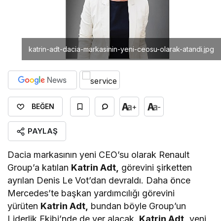
katrin-adt-dacia-markasinin-yeni-ceosu-olarak-atandi.jpg
+
-
BEĞEN
PAYLAŞ
Dacia markasının yeni CEO’su olarak Renault
Group’a katılan
Katrin Adt,
görevini şirketten
ayrılan Denis Le Vot’dan devraldı. Daha önce
Mercedes’te başkan yardımcılığı görevini
yürüten
Katrin Adt,
bundan böyle Group’un
Liderlik Ekibi’nde de yer alacak.
Katrin Adt,
yeni