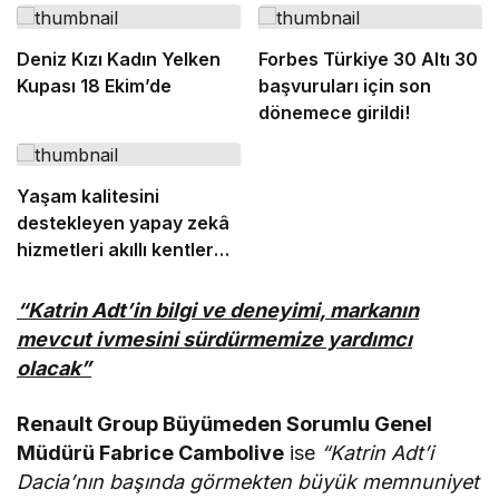
Deniz Kızı Kadın Yelken
Forbes Türkiye 30 Altı 30
Kupası 18 Ekim’de
başvuruları için son
dönemece girildi!
Yaşam kalitesini
destekleyen yapay zekâ
hizmetleri akıllı kentler
için finansman ve altyapı
kadar önemli
“Katrin Adt’in bilgi ve deneyimi, markanın
mevcut ivmesini sürdürmemize yardımcı
olacak”
Renault Group Büyümeden Sorumlu Genel
Müdürü Fabrice Cambolive
ise
“Katrin Adt’i
Dacia’nın başında görmekten büyük memnuniyet