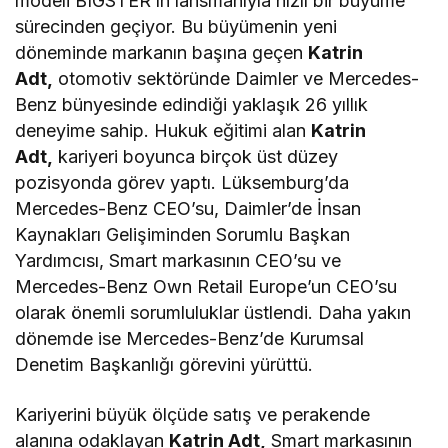
modeli BIGSTER’ın lansmanıyla hızlı bir büyüme
sürecinden geçiyor. Bu büyümenin yeni
döneminde markanın başına geçen
Katrin
Adt,
otomotiv sektöründe Daimler ve Mercedes-
Benz bünyesinde edindiği yaklaşık 26 yıllık
deneyime sahip. Hukuk eğitimi alan
Katrin
Adt,
kariyeri boyunca birçok üst düzey
pozisyonda görev yaptı. Lüksemburg’da
Mercedes-Benz CEO’su, Daimler’de İnsan
Kaynakları Gelişiminden Sorumlu Başkan
Yardımcısı, Smart markasının CEO’su ve
Mercedes-Benz Own Retail Europe’un CEO’su
olarak önemli sorumluluklar üstlendi. Daha yakın
dönemde ise Mercedes-Benz’de Kurumsal
Denetim Başkanlığı görevini yürüttü.
Kariyerini büyük ölçüde satış ve perakende
alanına odaklayan
Katrin Adt,
Smart markasının