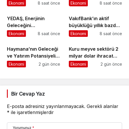
İş Birliği
Ekonomi
8 saat önce
Ekonomi
8 saat önce
YEDAŞ, Enerjinin
VakıfBank’ın aktif
Geleceğini
büyüklüğü yıllık bazda
Şekillendirecek Genç
yüzde 28 artışla 5,8
Ekonomi
8 saat önce
Ekonomi
8 saat önce
Yetenekleri Arıyor
trilyon TL’yi aştı
Haymana’nın Geleceği
Kuru meyve sektörü 2
ve Yatırım Potansiyeli
milyar dolar ihracat
Masaya Yatırıldı
hedefi için Ankara’dan
Ekonomi
2 gün önce
Ekonomi
2 gün önce
destek istedi
Bir Cevap Yaz
E-posta adresiniz yayınlanmayacak.
Gerekli alanlar
*
ile işaretlenmişlerdir
Yorumunuz
*