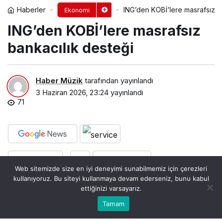
Haberler
ING’den KOBİ’lere masrafsız b
Ekonomi
ING’den KOBİ’lere masrafsız
bankacılık desteği
Haber Müzik
tarafından yayınlandı
3 Haziran 2026, 23:24
yayınlandı
71
PAYLAŞ
BEĞEN
Web sitemizde size en iyi deneyimi sunabilmemiz için çerezleri
kullanıyoruz. Bu siteyi kullanmaya devam ederseniz, bunu kabul
En sevilen dijital banka olma hedefiyle ilerleyen
ettiğinizi varsayarız.
0
ING Türkiye, masrafsız bankacılık yaklaşımıyla
Bu web sitesinde en iyi deneyimi yaşamanızı sağlamak
Tamam
Anasayfa
Akış
Hesabım
Bildirimler
Kabul
KOBİ’lerin günlük bankacılık işlemlerinden
için çerezler kullanılmaktadır.