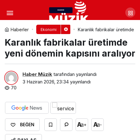
ING’den KOBİ’lere masrafsız
bankacılık desteği
Yorum Yap
Paylaş
Haberler
Karanlık fabrikalar üretimde y
Ekonomi
Karanlık fabrikalar üretimde
yeni dönemin kapısını aralıyor
Haber Müzik
tarafından yayınlandı
3 Haziran 2026, 23:34
yayınlandı
70
+
-
BEĞEN