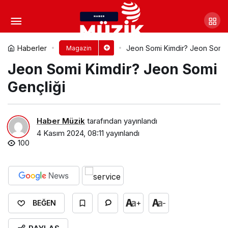
Gigi Hadid Boyu, Kilosu, Göz
Rengi ve Vücut Ölçüleri
Yorum Yap
Paylaş
Haberler
Jeon Somi Kimdir? Jeon Somi 
Magazin
Jeon Somi Kimdir? Jeon Somi
Gençliği
Haber Müzik
tarafından yayınlandı
4 Kasım 2024, 08:11
yayınlandı
100
+
-
BEĞEN