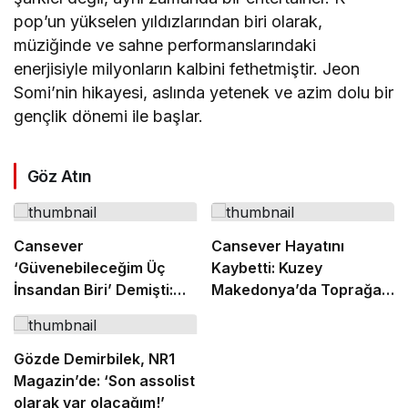
pop’un yükselen yıldızlarından biri olarak,
müziğinde ve sahne performanslarındaki
enerjisiyle milyonların kalbini fethetmiştir. Jeon
Somi’nin hikayesi, aslında yetenek ve azim dolu bir
gençlik dönemi ile başlar.
Göz Atın
Cansever
Cansever Hayatını
‘Güvenebileceğim Üç
Kaybetti: Kuzey
İnsandan Biri’ Demişti:
Makedonya’da Toprağa
Mahmut Görgen’den
Verilecek
Cansever’e Duygusal
Veda
Gözde Demirbilek, NR1
Magazin’de: ‘Son assolist
olarak var olacağım!’