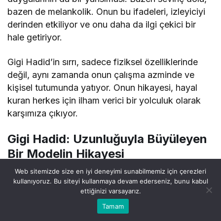
bazen de melankolik. Onun bu ifadeleri, izleyiciyi
derinden etkiliyor ve onu daha da ilgi çekici bir
hale getiriyor.
Gigi Hadid’in sırrı, sadece fiziksel özelliklerinde
değil, aynı zamanda onun çalışma azminde ve
kişisel tutumunda yatıyor. Onun hikayesi, hayal
kuran herkes için ilham verici bir yolculuk olarak
karşımıza çıkıyor.
Gigi Hadid: Uzunluğuyla Büyüleyen
Bir Modelin Hikayesi
Web sitemizde size en iyi deneyimi sunabilmemiz için çerezleri
Kendisi, yalnızca bir model değil; aynı zamanda bir
kullanıyoruz. Bu siteyi kullanmaya devam ederseniz, bunu kabul
marka temsilcisi ve sosyal medya fenomeni.
ettiğinizi varsayarız.
0
Sosyal medya sayesinde dünya çapında büyük
Bu web sitesinde en iyi deneyimi yaşamanızı sağlamak
Tamam
Anasayfa
Akış
Hesabım
Bildirimler
Kabul
için çerezler kullanılmaktadır.
bir takipçi kitlesi edinmesi
, onun kariyerini bir