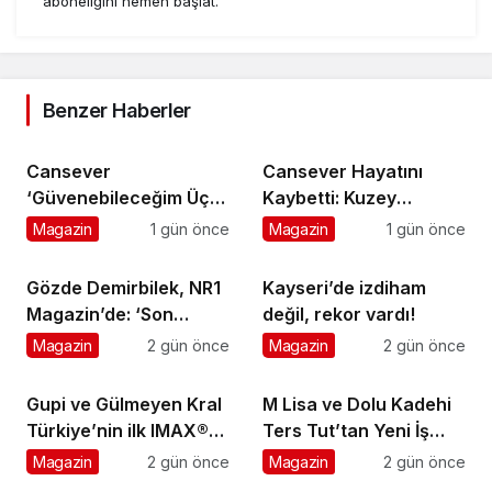
aboneliğini hemen başlat.
Benzer Haberler
Cansever
Cansever Hayatını
‘Güvenebileceğim Üç
Kaybetti: Kuzey
İnsandan Biri’ Demişti:
Makedonya’da
Magazin
1 gün önce
Magazin
1 gün önce
Mahmut Görgen’den
Toprağa Verilecek
Cansever’e Duygusal
Gözde Demirbilek, NR1
Kayseri’de izdiham
Veda
Magazin’de: ‘Son
değil, rekor vardı!
assolist olarak var
Magazin
2 gün önce
Magazin
2 gün önce
olacağım!’
Gupi ve Gülmeyen Kral
M Lisa ve Dolu Kadehi
Türkiye’nin ilk IMAX®
Ters Tut’tan Yeni İş
animasyon filmi oluyor
Birliği: Vişne
Magazin
2 gün önce
Magazin
2 gün önce