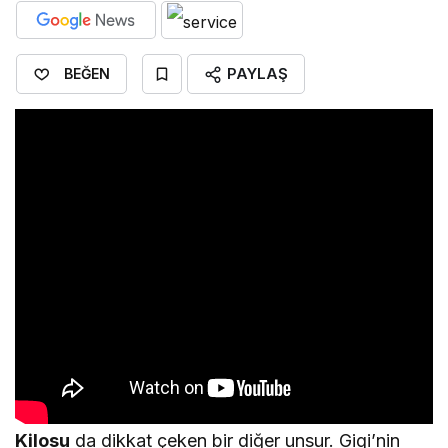
PAYLAŞ
BEĞEN
Kilosu
da dikkat çeken bir diğer unsur. Gigi’nin