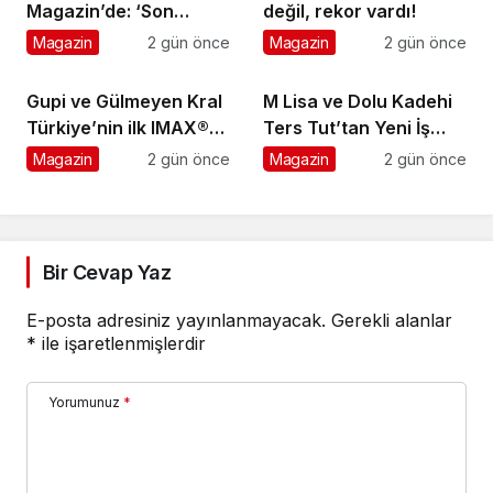
Magazin’de: ‘Son
değil, rekor vardı!
assolist olarak var
Magazin
2 gün önce
Magazin
2 gün önce
olacağım!’
Gupi ve Gülmeyen Kral
M Lisa ve Dolu Kadehi
Türkiye’nin ilk IMAX®
Ters Tut’tan Yeni İş
animasyon filmi oluyor
Birliği: Vişne
Magazin
2 gün önce
Magazin
2 gün önce
Bir Cevap Yaz
E-posta adresiniz yayınlanmayacak.
Gerekli alanlar
*
ile işaretlenmişlerdir
Yorumunuz
*