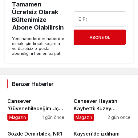
Tamamen
Ücretsiz Olarak
Bültenimize
Abone Olabilirsin
ABONE OL
Yeni haberlerden haberdar
olmak için fırsatı kaçırma
ve ücretsiz e-posta
aboneliğini hemen başlat.
Benzer Haberler
Cansever
Cansever Hayatını
‘Güvenebileceğim Üç
Kaybetti: Kuzey
İnsandan Biri’ Demişti:
Makedonya’da
Magazin
1 gün önce
Magazin
2 gün önce
Mahmut Görgen’den
Toprağa Verilecek
Cansever’e Duygusal
Gözde Demirbilek, NR1
Kayseri’de izdiham
Veda