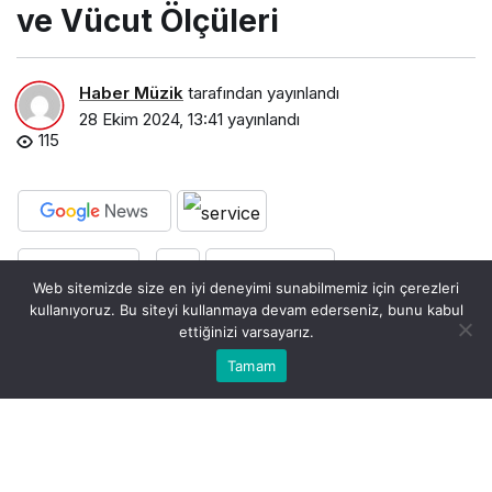
ve Vücut Ölçüleri
Haber Müzik
tarafından yayınlandı
28 Ekim 2024, 13:41
yayınlandı
115
PAYLAŞ
BEĞEN
Web sitemizde size en iyi deneyimi sunabilmemiz için çerezleri
kullanıyoruz. Bu siteyi kullanmaya devam ederseniz, bunu kabul
ettiğinizi varsayarız.
0
Bu web sitesinde en iyi deneyimi yaşamanızı sağlamak
Tamam
Anasayfa
Akış
Hesabım
Bildirimler
Kabul
için çerezler kullanılmaktadır.