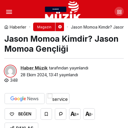
Messi Boyu, Kilosu, Göz Rengi
ve Vücut Ölçüleri
Yorum Yap
Paylaş
Haberler
Jason Momoa Kimdir? Jason 
Magazin
Jason Momoa Kimdir? Jason
Momoa Gençliği
Haber Müzik
tarafından yayınlandı
28 Ekim 2024, 13:41
yayınlandı
348
+
-
BEĞEN