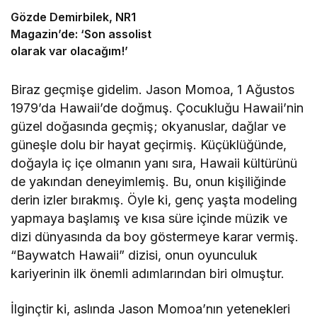
Veda
Gözde Demirbilek, NR1
Magazin’de: ‘Son assolist
olarak var olacağım!’
Biraz geçmişe gidelim. Jason Momoa, 1 Ağustos
1979’da Hawaii’de doğmuş. Çocukluğu Hawaii’nin
güzel doğasında geçmiş; okyanuslar, dağlar ve
güneşle dolu bir hayat geçirmiş. Küçüklüğünde,
doğayla iç içe olmanın yanı sıra, Hawaii kültürünü
de yakından deneyimlemiş. Bu, onun kişiliğinde
derin izler bırakmış. Öyle ki, genç yaşta modeling
yapmaya başlamış ve kısa süre içinde müzik ve
dizi dünyasında da boy göstermeye karar vermiş.
“Baywatch Hawaii” dizisi, onun oyunculuk
kariyerinin ilk önemli adımlarından biri olmuştur.
İlginçtir ki, aslında Jason Momoa’nın yetenekleri