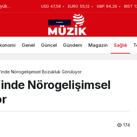
üyük
USD
47,58
EURO
55,12
GBP
64,26
BIST
1
avi Edilmezse Ciddi Sorunlara Neden Olabilir!
konomi
Genel
Güncel
Gündem
Magazin
Sağlık
T
’inde Nörogelişimsel Bozukluk Görülüyor
’inde Nörogelişimsel
or
174