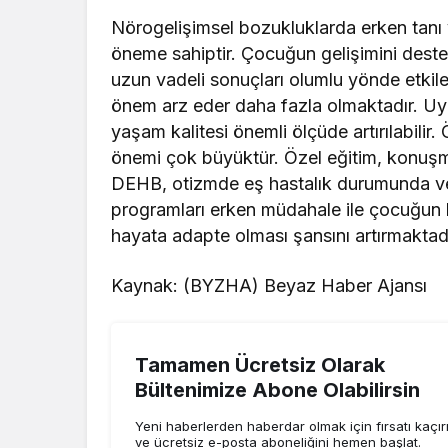
Nörogelişimsel bozukluklarda erken tanı ve
öneme sahiptir. Çocuğun gelişimini destekl
uzun vadeli sonuçları olumlu yönde etkilem
önem arz eder daha fazla olmaktadır. Uyg
yaşam kalitesi önemli ölçüde artırılabilir
önemi çok büyüktür. Özel eğitim, konuşma t
DEHB, otizmde eş hastalık durumunda ve b
programları erken müdahale ile çocuğun 
hayata adapte olması şansını artırmaktadı
Kaynak: (BYZHA) Beyaz Haber Ajansı
Tamamen Ücretsiz Olarak
Bültenimize Abone Olabilirsin
Yeni haberlerden haberdar olmak için fırsatı kaçı
ve ücretsiz e-posta aboneliğini hemen başlat.