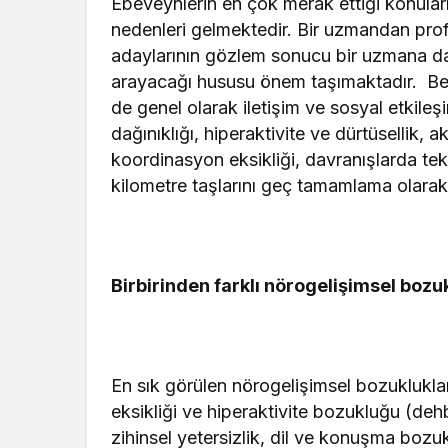
Ebeveynlerin en çok merak ettiği konuları
nedenleri gelmektedir. Bir uzmandan pr
adaylarının gözlem sonucu bir uzmana da
arayacağı hususu önem taşımaktadır. Beli
de genel olarak iletişim ve sosyal etkil
dağınıklığı, hiperaktivite ve dürtüsellik
koordinasyon eksikliği, davranışlarda tekrarl
kilometre taşlarını geç tamamlama olarak
Birbirinden farklı nörogelişimsel bozu
En sık görülen nörogelişimsel bozuklukl
eksikliği ve hiperaktivite bozukluğu (dehb)
zihinsel yetersizlik, dil ve konuşma bozukl