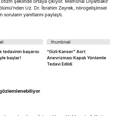
 otizm şeklinde ortaya çıkıyor. Memorial Diyarbakır
lümü’nden Uz. Dr. İbrahim Zeyrek, nörogelişimsel
soruların yanıtlarını paylaştı.
k tedavinin başarısı
“Gizli Kanser” Aort
le başlar!
Anevrizması Kapalı Yöntemle
Tedavi Edildi
 gözlemlenebiliyor