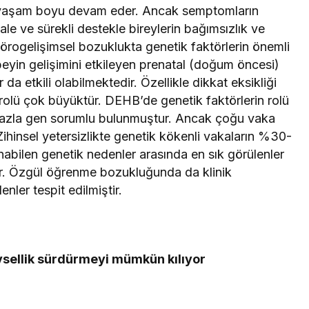
mı yaşam boyu devam eder. Ancak semptomların
le ve sürekli destekle bireylerin bağımsızlık ve
ok nörogelişimsel bozuklukta genetik faktörlerin önemli
 beyin gelişimini etkileyen prenatal (doğum öncesi)
da etkili olabilmektedir. Özellikle dikkat eksikliği
rolü çok büyüktür. DEHB’de genetik faktörlerin rolü
fazla gen sorumlu bulunmuştur. Ancak çoğu vaka
ihinsel yetersizlikte genetik kökenli vakaların %30-
abilen genetik nedenler arasında en sık görülenler
. Özgül öğrenme bozukluğunda da klinik
ler tespit edilmiştir.
evsellik sürdürmeyi mümkün kılıyor