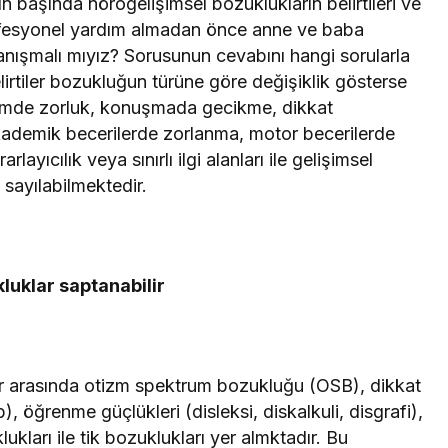
n başında nörogelişimsel bozuklukların belirtileri ve
ofesyonel yardım almadan önce anne ve baba
nışmalı mıyız? Sorusunun cevabını hangi sorularla
rtiler bozukluğun türüne göre değişiklik gösterse
eşimde zorluk, konuşmada gecikme, dikkat
, akademik becerilerde zorlanma, motor becerilerde
ayıcılık veya sınırlı ilgi alanları ile gelişimsel
 sayılabilmektedir.
kluklar saptanabilir
ar arasında otizm spektrum bozukluğu (OSB), dikkat
, öğrenme güçlükleri (disleksi, diskalkuli, disgrafi),
ukları ile tik bozuklukları yer almktadır. Bu