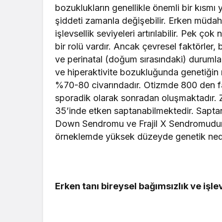
bozuklukların genellikle önemli bir kıs
şiddeti zamanla değişebilir. Erken müdaha
işlevsellik seviyeleri artırılabilir. Pek ç
bir rolü vardır. Ancak çevresel faktörler,
ve perinatal (doğum sırasındaki) durumlar 
ve hiperaktivite bozukluğunda genetiğin 
%70-80 civarındadır. Otizmde 800 den 
sporadik olarak sonradan oluşmaktadır. Z
35’inde etken saptanabilmektedir. Saptan
Down Sendromu ve Frajil X Sendromudur
örneklemde yüksek düzeyde genetik neden
Erken tanı bireysel bağımsızlık ve işl