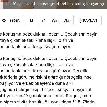
her-10-cocuktan-1inde-norogelisimsel-bozukluk-goruluyor.jpg
PAYLAŞ
+
-
BEĞEN
 ve konuşma bozuklukları, otizm… Çocukların beyin
taya çıkan aksaklıklarla ilişkili olan ve
an bu tablolar oldukça sık görülüyor.
 ve konuşma bozuklukları, otizm… Çocukların beyin
taya çıkan aksaklıklarla ilişkili olan ve
an bu tablolar oldukça sık görülüyor. Genetik
ktörlerin görülme riskini artırdığı nörogelişimsel
başlıyor ve erkek bireylerde daha sık
ğında belirginleşip, bilişsel, sosyal, duygusal
biliyor. Her 10 çocuktan birinde nörogelişimsel
ve hiperaktivite bozukluğu çocukların % 5-7’inde