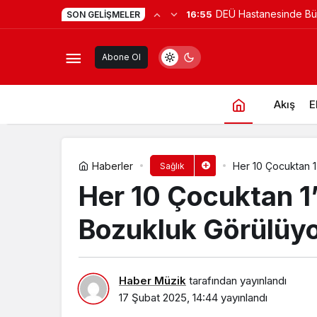
DEÜ Hastanesinde B
16:55
SON GELIŞMELER
Safra Kesesi Taşları Zamanında Ted
Dönüşüm
Abone Ol
Akış
E
Haberler
Her 10 Çocuktan 1
Sağlık
Her 10 Çocuktan 1
Bozukluk Görülüy
Haber Müzik
tarafından yayınlandı
17 Şubat 2025, 14:44
yayınlandı