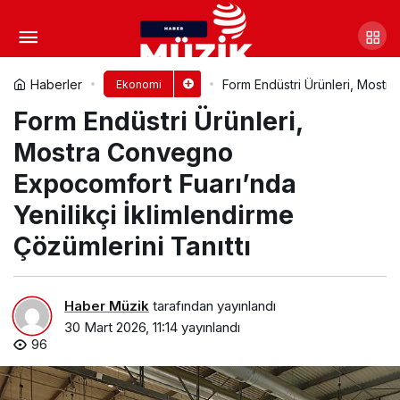
Sanayide Bakım Yönetimi
Verimliliğin Merkezine Yerleşiyor
Yorum Yap
Paylaş
Haberler
Form Endüstri Ürünleri, Mostra
Ekonomi
Form Endüstri Ürünleri,
Mostra Convegno
Expocomfort Fuarı’nda
Yenilikçi İklimlendirme
Çözümlerini Tanıttı
Haber Müzik
tarafından yayınlandı
30 Mart 2026, 11:14
yayınlandı
96