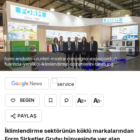
form-endustri-urunleri-mostra-convegno-expocomfort-
fuarinda-yenilikci-iklimlendirme-cozumlerini-tanitti.jpg
+
-
BEĞEN
PAYLAŞ
İklimlendirme sektörünün köklü markalarından
Form Şirketler Grubu bünyesinde yer alan