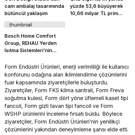
cam ambalaj tasarımında
yüzde 53,6 büyüyerek
bütüncül yaklaşım
10,66 milyar TL prim
üretimine ulaştı
Bosch Home Comfort
Group, REHAU Yerden
Isıtma Sistemleri’nin
Türkiye’deki tek yetkili
distribütörü oldu
Form Endüstri Ürünleri, enerji verimliliği ile kullanıcı
konforunu odağına alan iklimlendirme çözümlerini
fuar kapsamında ziyaretçilerle buluşturdu.
Ziyaretçiler, Form FKS klima santrali, Form Freva
soğutma kulesi, Form dört yöne üflemeli kaset tipi
fancoil, Form gizli tavan tipi fancoil ve Form
WSHP ürünlerini inceleme fırsatı buldu. Böylece
ziyaretçiler, Form Endüstri Ürünleri’nin yenilikçi
çözümlerini yakından deneyimleme şansı elde etti.