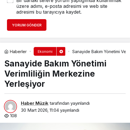
Bir dahaki sefere yorum yaptığımda kullanılmak
üzere adımı, e-posta adresimi ve web site
adresimi bu tarayıcıya kaydet.
YORUM GÖNDER
Haberler
Sanayide Bakım Yönetimi Verim
Ekonomi
Sanayide Bakım Yönetimi
Verimliliğin Merkezine
Yerleşiyor
Haber Müzik
tarafından yayınlandı
30 Mart 2026, 11:04
yayınlandı
108