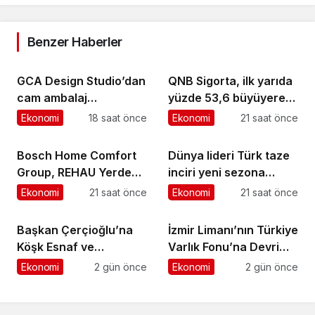
Benzer Haberler
GCA Design Studio’dan
QNB Sigorta, ilk yarıda
cam ambalaj
yüzde 53,6 büyüyerek
tasarımında bütüncül
10,66 milyar TL prim
Ekonomi
18 saat önce
Ekonomi
21 saat önce
yaklaşım
üretimine ulaştı
Bosch Home Comfort
Dünya lideri Türk taze
Group, REHAU Yerden
inciri yeni sezona
Isıtma Sistemleri’nin
başladı
Ekonomi
21 saat önce
Ekonomi
21 saat önce
Türkiye’deki tek yetkili
distribütörü oldu
Başkan Çerçioğlu’na
İzmir Limanı’nın Türkiye
Köşk Esnaf ve
Varlık Fonu’na Devri
Sanatkârlar
Tamamlandı
Ekonomi
2 gün önce
Ekonomi
2 gün önce
Odası’ndan Ziyaret