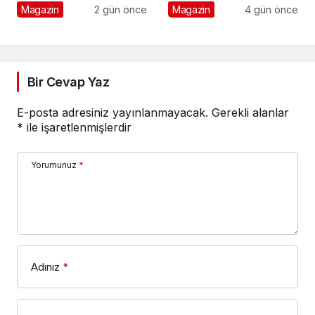
Numaralar” Yayında
Magazin
2 gün önce
Magazin
4 gün önce
Bir Cevap Yaz
E-posta adresiniz yayınlanmayacak.
Gerekli alanlar
*
ile işaretlenmişlerdir
Yorumunuz
*
Adınız
*