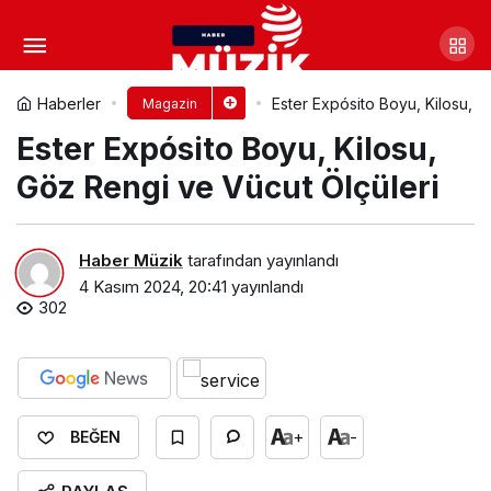
Blac Chyna Kimdir? Blac
Chyna Gençliği
Yorum Yap
Paylaş
Haberler
Ester Expósito Boyu, Kilosu, G
Magazin
Ester Expósito Boyu, Kilosu,
Göz Rengi ve Vücut Ölçüleri
Haber Müzik
tarafından yayınlandı
4 Kasım 2024, 20:41
yayınlandı
302
+
-
BEĞEN