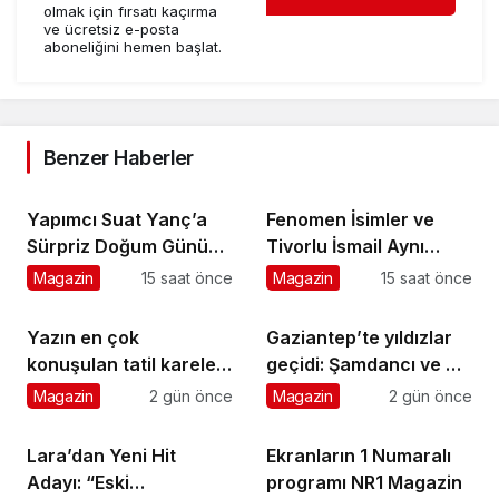
olmak için fırsatı kaçırma
ve ücretsiz e-posta
aboneliğini hemen başlat.
Benzer Haberler
Yapımcı Suat Yanç’a
Fenomen İsimler ve
Sürpriz Doğum Günü
Tivorlu İsmail Aynı
Kutlaması!
Filmde Buluştu!
Magazin
15 saat önce
Magazin
15 saat önce
!Kozalak Devri! 7
Ağustos’ta Vizyonda
Yazın en çok
Gaziantep’te yıldızlar
konuşulan tatil kareleri
geçidi: Şamdancı ve By
bu sezon Ethno
Mustafa açılışı ile
Magazin
2 gün önce
Magazin
2 gün önce
Belek’ten geldi
Green Park’ta görkemli
gala
Lara’dan Yeni Hit
Ekranların 1 Numaralı
Adayı: “Eski
programı NR1 Magazin