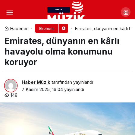
Pusula Holding Antalya’da
Gerçekleştirilen Lansman Toplantısıyla
Yorum Yap
Paylaş
Haberler
Emirates, dünyanın en kârlı 
Ekonomi
Emirates, dünyanın en kârlı
Tanıtıldı
havayolu olma konumunu
koruyor
Haber Müzik
tarafından yayınlandı
7 Kasım 2025, 16:04
yayınlandı
148