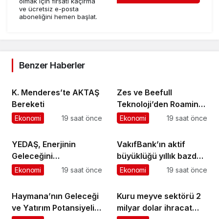
olmak için fırsatı kaçırma
ve ücretsiz e-posta
aboneliğini hemen başlat.
Benzer Haberler
K. Menderes’te AKTAŞ
Zes ve Beefull
Bereketi
Teknoloji’den Roaming
İş Birliği
Ekonomi
19 saat önce
Ekonomi
19 saat önce
YEDAŞ, Enerjinin
VakıfBank’ın aktif
Geleceğini
büyüklüğü yıllık bazda
Şekillendirecek Genç
yüzde 28 artışla 5,8
Ekonomi
19 saat önce
Ekonomi
19 saat önce
Yetenekleri Arıyor
trilyon TL’yi aştı
Haymana’nın Geleceği
Kuru meyve sektörü 2
ve Yatırım Potansiyeli
milyar dolar ihracat