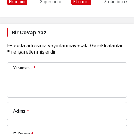
Masaya Yatırıldı
hedefi için Ankara’dan
Ekonomi
3 gün önce
Ekonomi
3 gün önce
destek istedi
Bir Cevap Yaz
E-posta adresiniz yayınlanmayacak.
Gerekli alanlar
*
ile işaretlenmişlerdir
Yorumunuz
*
Adınız
*
E-Posta
*