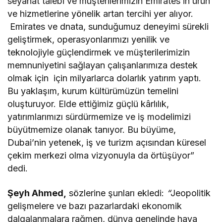
seyahat talebi ve müşterilerimizin Emirates’in ürün
ve hizmetlerine yönelik artan tercihi yer alıyor.
Emirates ve dnata, sunduğumuz deneyimi sürekli
geliştirmek, operasyonlarımızı yenilik ve
teknolojiyle güçlendirmek ve müşterilerimizin
memnuniyetini sağlayan çalışanlarımıza destek
olmak için için milyarlarca dolarlık yatırım yaptı.
Bu yaklaşım, kurum kültürümüzün temelini
oluşturuyor. Elde ettiğimiz güçlü kârlılık,
yatırımlarımızı sürdürmemize ve iş modelimizi
büyütmemize olanak tanıyor. Bu büyüme,
Dubai’nin yetenek, iş ve turizm açısından küresel
çekim merkezi olma vizyonuyla da örtüşüyor”
dedi.
Şeyh Ahmed,
sözlerine şunları ekledi:
“
Jeopolitik
gelişmelere ve bazı pazarlardaki ekonomik
dalgalanmalara rağmen, dünya genelinde hava