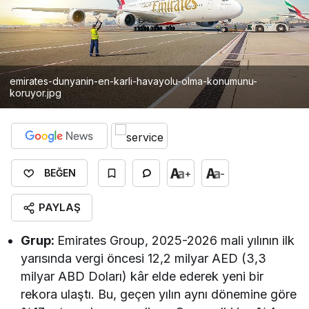
emirates-dunyanin-en-karli-havayolu-olma-konumunu-
koruyor.jpg
+
-
BEĞEN
PAYLAŞ
Grup:
Emirates Group, 2025-2026 mali yılının ilk
yarısında vergi öncesi 12,2 milyar AED (3,3
milyar ABD Doları) kâr elde ederek yeni bir
rekora ulaştı. Bu, geçen yılın aynı dönemine göre