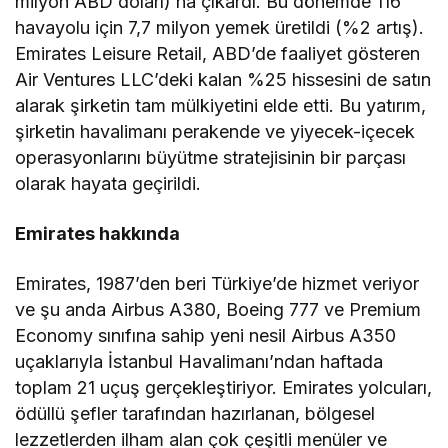
milyon ABD doları)’na çıkardı. Bu dönemde 116
havayolu için 7,7 milyon yemek üretildi (%2 artış).
Emirates Leisure Retail, ABD’de faaliyet gösteren
Air Ventures LLC’deki kalan %25 hissesini de satın
alarak şirketin tam mülkiyetini elde etti. Bu yatırım,
şirketin havalimanı perakende ve yiyecek-içecek
operasyonlarını büyütme stratejisinin bir parçası
olarak hayata geçirildi.
Emirates hakkında
Emirates, 1987’den beri Türkiye’de hizmet veriyor
ve şu anda Airbus A380, Boeing 777 ve Premium
Economy sınıfına sahip yeni nesil Airbus A350
uçaklarıyla İstanbul Havalimanı’ndan haftada
toplam 21 uçuş gerçekleştiriyor. Emirates yolcuları,
ödüllü şefler tarafından hazırlanan, bölgesel
lezzetlerden ilham alan çok çeşitli menüler ve