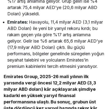
%17 artış anlamına geliyor. Grup geliri ise %4
artarak 75,4 milyar AED’ye (20,6 milyar ABD
Doları) yükseldi.
Emirates:
Havayolu, 11,4 milyar AED (3,1 milyar
ABD Doları) ile yeni bir yarıyıl rekoru kırdı; bu
rakam geçen yıla göre %17 artış anlamına
geliyor. Gelir ise %6 artarak 65,6 milyar AED’ye
(17,9 milyar ABD Doları) çıktı. Bu güçlü
performans, bölgeler genelinde süregelen yoğun
seyahat talebini ve yolcuların Emirates’in
premium kabinlerini tercih etmesini yansıtıyor.
Emirates Group, 2025-26 mali yılının ilk
yarısında vergi öncesi 12,2 milyar AED (3,3
milyar ABD doları) kâr açıklayarak şimdiye
kadarki en yüksek yarıyıl finansal
performansına ulaştı. Bu sonuç, grubun üst
üste dördüncü kez yarıyıl bazında rekor kâr