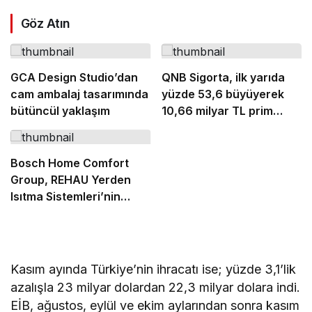
Göz Atın
GCA Design Studio’dan
QNB Sigorta, ilk yarıda
cam ambalaj tasarımında
yüzde 53,6 büyüyerek
bütüncül yaklaşım
10,66 milyar TL prim
üretimine ulaştı
Bosch Home Comfort
Group, REHAU Yerden
Isıtma Sistemleri’nin
Türkiye’deki tek yetkili
distribütörü oldu
Kasım ayında Türkiye’nin ihracatı ise; yüzde 3,1’lik
azalışla 23 milyar dolardan 22,3 milyar dolara indi.
EİB, ağustos, eylül ve ekim aylarından sonra kasım