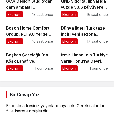
GCA Design Studio’dan
QNB Sigorta, ilk yarıda
cam ambalaj
yüzde 53,6 büyüyerek
tasarımında bütüncül
10,66 milyar TL prim
Ekonomi
13 saat önce
Ekonomi
16 saat önce
yaklaşım
üretimine ulaştı
Bosch Home Comfort
Dünya lideri Türk taze
Group, REHAU Yerden
inciri yeni sezona
Isıtma Sistemleri’nin
başladı
Ekonomi
16 saat önce
Ekonomi
17 saat önce
Türkiye’deki tek yetkili
distribütörü oldu
Başkan Çerçioğlu’na
İzmir Limanı’nın Türkiye
Köşk Esnaf ve
Varlık Fonu’na Devri
Sanatkârlar
Tamamlandı
Ekonomi
1 gün önce
Ekonomi
1 gün önce
Odası’ndan Ziyaret
Bir Cevap Yaz
E-posta adresiniz yayınlanmayacak.
Gerekli alanlar
*
ile işaretlenmişlerdir