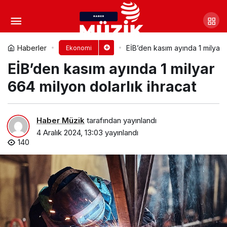
Kuveyt Türk, daha erişilebilir
bir dünya için Blindlook ile iş birliğine
Yorum Yap
Paylaş
Haberler
EİB’den kasım ayında 1 milyar 
Ekonomi
EİB’den kasım ayında 1 milyar
imza attı
664 milyon dolarlık ihracat
Haber Müzik
tarafından yayınlandı
4 Aralık 2024, 13:03
yayınlandı
140