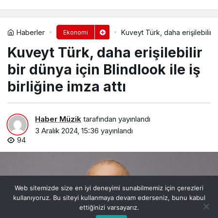
Haberler
Kuveyt Türk, daha erişilebilir bi
Ekonomi
Kuveyt Türk, daha erişilebilir
bir dünya için Blindlook ile iş
birliğine imza attı
Haber Müzik
tarafından yayınlandı
3 Aralık 2024, 15:36
yayınlandı
94
Web sitemizde size en iyi deneyimi sunabilmemiz için çerezleri
kullanıyoruz. Bu siteyi kullanmaya devam ederseniz, bunu kabul
ettiğinizi varsayarız.
0