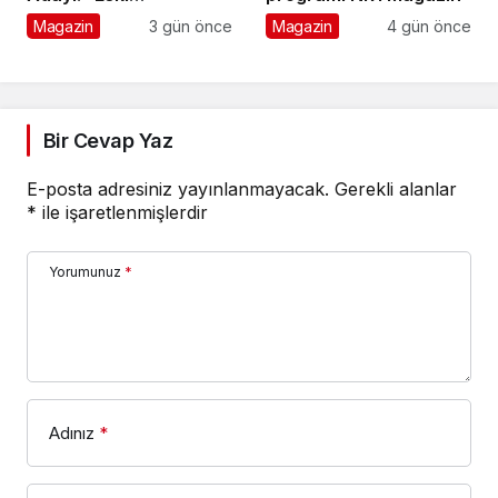
Numaralar” Yayında
Magazin
3 gün önce
Magazin
4 gün önce
Bir Cevap Yaz
E-posta adresiniz yayınlanmayacak.
Gerekli alanlar
*
ile işaretlenmişlerdir
Yorumunuz
*
Adınız
*