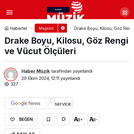
Madonna Kimdir? Madonna
Gençliği
Yorum Yap
Paylaş
Haberler
Drake Boyu, Kilosu, Göz Rengi
Magazin
Drake Boyu, Kilosu, Göz Rengi
ve Vücut Ölçüleri
Haber Müzik
tarafından yayınlandı
29 Ekim 2024, 12:11
yayınlandı
327
+
-
BEĞEN