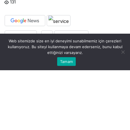
131
PAYLAŞ
BEĞEN
Web sitemizde size en iyi deneyimi sunabilmemiz için çerezleri
kullanıyoruz. Bu siteyi kullanmaya devam ederseniz, bunu kabul
ettiğinizi varsayarız.
0
Bu web sitesinde en iyi deneyimi yaşamanızı sağlamak
Tamam
Anasayfa
Akış
Hesabım
Bildirimler
Kabul
için çerezler kullanılmaktadır.