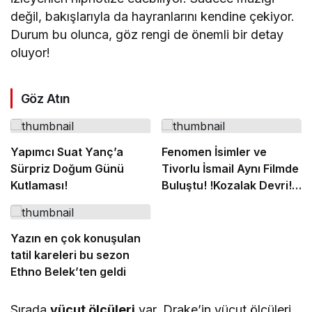
değil, bakışlarıyla da hayranlarını kendine çekiyor.
Durum bu olunca, göz rengi de önemli bir detay
oluyor!
Göz Atın
Yapımcı Suat Yanç’a
Fenomen İsimler ve
Sürpriz Doğum Günü
Tivorlu İsmail Aynı Filmde
Kutlaması!
Buluştu! !Kozalak Devri! 7
Ağustos’ta Vizyonda
Yazın en çok konuşulan
tatil kareleri bu sezon
Ethno Belek’ten geldi
Sırada
vücut ölçüleri
var. Drake’in vücut ölçüleri