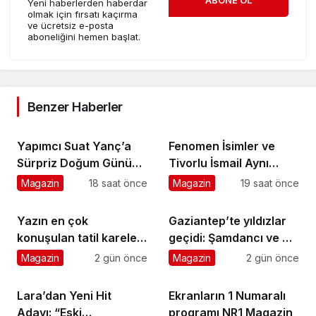
ABONE OL
Yeni haberlerden haberdar
olmak için fırsatı kaçırma
ve ücretsiz e-posta
aboneliğini hemen başlat.
Benzer Haberler
Yapımcı Suat Yanç’a
Fenomen İsimler ve
Sürpriz Doğum Günü
Tivorlu İsmail Aynı
Kutlaması!
Filmde Buluştu!
Magazin
18 saat önce
Magazin
19 saat önce
!Kozalak Devri! 7
Ağustos’ta Vizyonda
Yazın en çok
Gaziantep’te yıldızlar
konuşulan tatil kareleri
geçidi: Şamdancı ve By
bu sezon Ethno
Mustafa açılışı ile
Magazin
2 gün önce
Magazin
2 gün önce
Belek’ten geldi
Green Park’ta görkemli
gala
Lara’dan Yeni Hit
Ekranların 1 Numaralı
Adayı: “Eski
programı NR1 Magazin