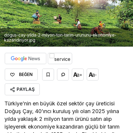
dogus-cay-yilda-2-milyon-ton-tarim-urununu-ekonomiye-
kazandiriyor.jpg
+
-
BEĞEN
PAYLAŞ
Türkiye’nin en büyük özel sektör çay üreticisi
Doğuş Çay, 40’ıncı kuruluş yılı olan 2025 yılına
yılda yaklaşık 2 milyon tarım ürünü satın alıp
işleyerek ekonomiye kazandıran güçlü bir tarım