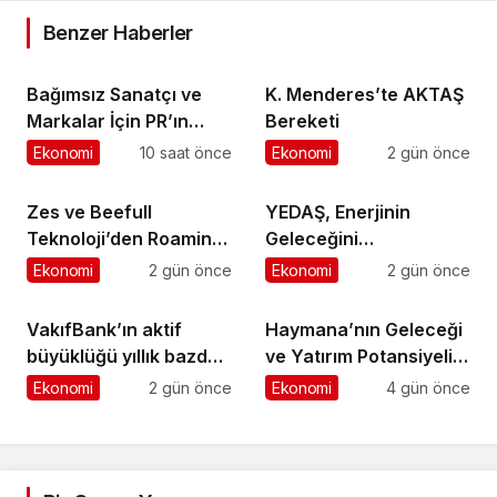
Benzer Haberler
Bağımsız Sanatçı ve
K. Menderes’te AKTAŞ
Markalar İçin PR’ın
Bereketi
Kuralları Değişiyor
Ekonomi
10 saat önce
Ekonomi
2 gün önce
Zes ve Beefull
YEDAŞ, Enerjinin
Teknoloji’den Roaming
Geleceğini
İş Birliği
Şekillendirecek Genç
Ekonomi
2 gün önce
Ekonomi
2 gün önce
Yetenekleri Arıyor
VakıfBank’ın aktif
Haymana’nın Geleceği
büyüklüğü yıllık bazda
ve Yatırım Potansiyeli
yüzde 28 artışla 5,8
Masaya Yatırıldı
Ekonomi
2 gün önce
Ekonomi
4 gün önce
trilyon TL’yi aştı