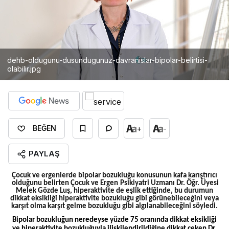
dehb-oldugunu-dusundugunuz-davranislar-bipolar-belirtisi-
olabilir.jpg
+
-
BEĞEN
PAYLAŞ
Çocuk ve ergenlerde bipolar bozukluğu konusunun kafa karıştırıcı
olduğunu belirten Çocuk ve Ergen Psikiyatri Uzmanı Dr. Öğr. Üyesi
Melek Gözde Luş, hiperaktivite de eşlik ettiğinde, bu durumun
dikkat eksikliği hiperaktivite bozukluğu gibi görünebileceğini veya
karşıt olma karşıt gelme bozukluğu gibi algılanabileceğini söyledi.
Bipolar bozukluğun neredeyse yüzde 75 oranında dikkat eksikliği
ve hiperaktivite bozukluğuyla ilişkilendirildiğine dikkat çeken Dr.