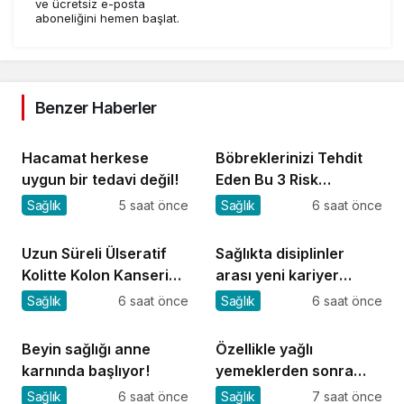
ve ücretsiz e-posta
aboneliğini hemen başlat.
Benzer Haberler
Hacamat herkese
Böbreklerinizi Tehdit
uygun bir tedavi değil!
Eden Bu 3 Risk
Faktörüne Dikkat!
Sağlık
5 saat önce
Sağlık
6 saat önce
Uzun Süreli Ülseratif
Sağlıkta disiplinler
Kolitte Kolon Kanseri
arası yeni kariyer
Riski Artıyor mu?
dönemi
Sağlık
6 saat önce
Sağlık
6 saat önce
Beyin sağlığı anne
Özellikle yağlı
karnında başlıyor!
yemeklerden sonra
başlıyorsa, gecikmeyin
Sağlık
6 saat önce
Sağlık
7 saat önce