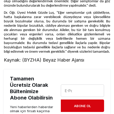
olup olmadığını değerlendirmek önemlidir. Diğer semptomlar da göz
önünde bulundurularak bu değerlendirme yapılmalıdır.” dedi.
Dr. Öğr. Üyesi Melek Gözde Luş, “Eğer semptomlar çok şiddetliyse,
hatta başkalarına zarar verebilecek düzeydeyse veya işlevsellikte
büyük bozulmalar olursa, bu durumda bir yatışma gerekebilir. Bu
nedenle bipolar bozukluk, ciddiye alınması gereken ve doğru bilgiyle
ele alınması gereken bir durumdur. Aileler, bu tür bir tanı konulmuş
çocukları veya ergenleri varsa, onları dikkatlice gözlemlemeli ve
herhangi bir değişiklik veya belirtilerde hemen bir uzmana
başvurmalıdır. Bu durumda tedavi genellikle ilaçlarla yapılır. Bipolar
bozukluğun tedavisi genellikle ilaçlarla sağlanır ve bu nedenle doğru
bilgi edinmek ve önem vermek gereklidir.” diyerek sözlerini tamamladı.
Kaynak: (BYZHA) Beyaz Haber Ajansı
Tamamen
Ücretsiz Olarak
Bültenimize
Abone Olabilirsin
ABONE OL
Yeni haberlerden haberdar
olmak için fırsatı kaçırma