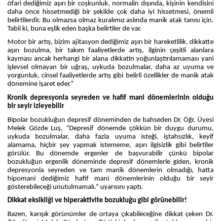
öfari dediğimiz aşırı bir coşkunluk, normalin dışında, kişinin kendisini
daha önce hissetmediği bir şekilde çok daha iyi hissetmesi, önemli
belirtilerdir. Bu olmazsa olmaz kuralımız aslında manik atak tanısı için.
Tabii ki, buna eşlik eden başka belirtiler de var.
Motor bir artış, bizim ajitasyon dediğimiz aşırı bir hareketlilik, dikkatte
aşırı bozulma, bir takım faaliyetlerde artış, ilginin çeşitli alanlara
kayması ancak herhangi bir alana dikkatin yoğunlaştırılamaması yani
işlevsel olmayan bir uğraş, uykuda bozulmalar, daha az uyuma ve
yorgunluk, cinsel faaliyetlerde artış gibi belirli özellikler de manik atak
dönemine işaret eder.”
Kronik depresyonla seyreden ve hafif mani dönemlerinin olduğu
bir seyir izleyebilir
Bipolar bozukluğun depresif döneminden de bahseden Dr. Öğr. Üyesi
Melek Gözde Luş, “Depresif dönemde çökkün bir duygu durumu,
uykuda bozulmalar, daha fazla uyuma isteği, iştahsızlık, keyif
alamama, hiçbir şey yapmak istememe, aşırı ilgisizlik gibi belirtiler
görülür. Bu dönemde ergenler de başvurabilir çünkü bipolar
bozukluğun ergenlik döneminde depresif dönemlerle giden, kronik
depresyonla seyreden ve tam manik dönemlerin olmadığı, hatta
hipomani dediğimiz hafif mani dönemlerinin olduğu bir seyir
gösterebileceği unutulmamalı.” uyarısını yaptı.
Dikkat eksikliği ve hiperaktivite bozukluğu gibi görünebilir!
Bazen, karışık görünümler de ortaya çıkabileceğine dikkat çeken Dr.