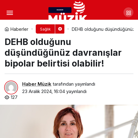
Bebek Sahibi Olmanızı
Zorlaştıran 5 Faktöre Dikkat!
Yorum Yap
Paylaş
Haberler
DEHB olduğunu düşündüğünüz davra
Sağlık
DEHB olduğunu
düşündüğünüz davranışlar
bipolar belirtisi olabilir!
Haber Müzik
tarafından yayınlandı
23 Aralık 2024, 16:04
yayınlandı
127