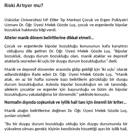
Riski Artıyor mu?
Üsküdar Üniversitesi NP Etiler Tıp Merkezi Çocuk ve Ergen Psikiyatri
Uzmanı Dr. Öğr. Üyesi Melek Gözde Luş, çocuk ve ergenlerde bipolar
bozukluk hakkında bilgi verdi.
Aileler manik dönem belirtilerine dikkat etmeli…
Çocuk ve ergenlerde bipolar bozukluğu konusunun kafa karıştırıcı
olduğunu dile getiren Dr. Öğr. Üyesi Melek Gözde Luş, “Bipolar
bozukluk, duygu durum bozukluğu olan, manik ataklar ve depresif
ataklarla seyreden iki uçlu bir duygu durum bozukluğudur.” dedi.
Manik ve depresif dönemler arasında gidip geldiği için ‘iki uçlu’ olarak
adlandırıldığını ifade eden Dr. Öğr. Üyesi Melek Gözde Luş, “Manik
atak, en az bir hafta süreyle bazı belirtilerin görüldüğü bir duygu
durum bozukluğudur. Aslında bipolar bozukluğun en sık tanındığı,
ailelerin çocuklar ve ergenler için başvurduğu ve bizim de bipolar
bozukluğunu yakaladığımız bir dönemdir.” şeklinde konuştu.
Normalin dışında coşkunluk ve iyilik hali tanı için önemli bir kriter…
Manik atağın belirtilerine değinen Dr. Öğr. Üyesi Melek Gözde Luş,
şunları söyledi:
“Bu bir duygu durum bozukluğu olduğu için duygu durumunda bir
yükselme olması gerekir. Kişinin kendisinde hissettiği aşırı bir iyilik hali,