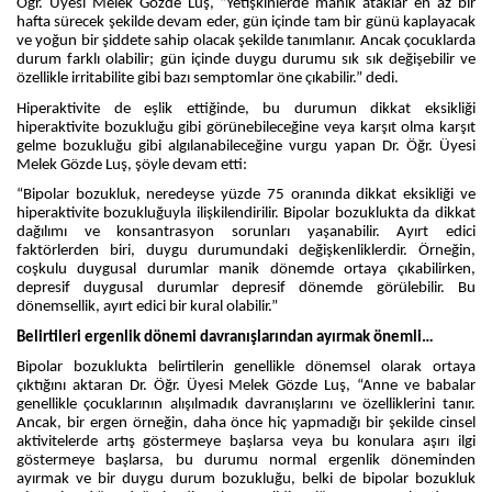
Öğr. Üyesi Melek Gözde Luş, “Yetişkinlerde manik ataklar en az bir
hafta sürecek şekilde devam eder, gün içinde tam bir günü kaplayacak
ve yoğun bir şiddete sahip olacak şekilde tanımlanır. Ancak çocuklarda
durum farklı olabilir; gün içinde duygu durumu sık sık değişebilir ve
özellikle irritabilite gibi bazı semptomlar öne çıkabilir.” dedi.
Hiperaktivite de eşlik ettiğinde, bu durumun dikkat eksikliği
hiperaktivite bozukluğu gibi görünebileceğine veya karşıt olma karşıt
gelme bozukluğu gibi algılanabileceğine vurgu yapan Dr. Öğr. Üyesi
Melek Gözde Luş, şöyle devam etti:
“Bipolar bozukluk, neredeyse yüzde 75 oranında dikkat eksikliği ve
hiperaktivite bozukluğuyla ilişkilendirilir. Bipolar bozuklukta da dikkat
dağılımı ve konsantrasyon sorunları yaşanabilir. Ayırt edici
faktörlerden biri, duygu durumundaki değişkenliklerdir. Örneğin,
coşkulu duygusal durumlar manik dönemde ortaya çıkabilirken,
depresif duygusal durumlar depresif dönemde görülebilir. Bu
dönemsellik, ayırt edici bir kural olabilir.”
Belirtileri ergenlik dönemi davranışlarından ayırmak önemli…
Bipolar bozuklukta belirtilerin genellikle dönemsel olarak ortaya
çıktığını aktaran Dr. Öğr. Üyesi Melek Gözde Luş, “Anne ve babalar
genellikle çocuklarının alışılmadık davranışlarını ve özelliklerini tanır.
Ancak, bir ergen örneğin, daha önce hiç yapmadığı bir şekilde cinsel
aktivitelerde artış göstermeye başlarsa veya bu konulara aşırı ilgi
göstermeye başlarsa, bu durumu normal ergenlik döneminden
ayırmak ve bir duygu durum bozukluğu, belki de bipolar bozukluk