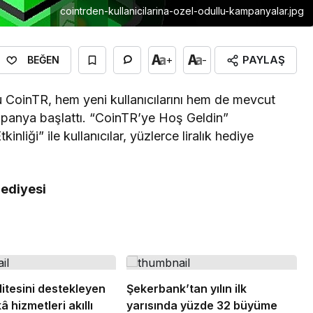
cointrden-kullanicilarina-ozel-odullu-kampanyalar.jpg
PAYLAŞ
+
-
BEĞEN
mu CoinTR, hem yeni kullanıcılarını hem de mevcut
ampanya başlattı. “CoinTR’ye Hoş Geldin”
iği” ile kullanıcılar, yüzlerce liralık hediye
Hediyesi
itesini destekleyen
Şekerbank’tan yılın ilk
 hizmetleri akıllı
yarısında yüzde 32 büyüme