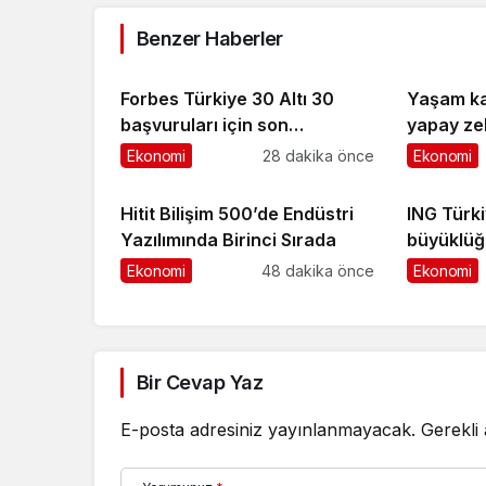
Benzer Haberler
Forbes Türkiye 30 Altı 30
Yaşam ka
başvuruları için son
yapay zek
dönemece girildi!
kentler i
Ekonomi
28 dakika önce
Ekonomi
altyapı k
Hitit Bilişim 500’de Endüstri
ING Türki
Yazılımında Birinci Sırada
büyüklüğü
ulaştı
Ekonomi
48 dakika önce
Ekonomi
Bir Cevap Yaz
E-posta adresiniz yayınlanmayacak.
Gerekli