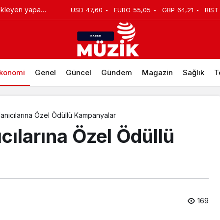
tekleyen yapay
USD
47,60
EURO
55,05
GBP
64,21
BIST
â Altyapısına Dev Yatırım
entler için
kadar önemli
konomi
Genel
Güncel
Gündem
Magazin
Sağlık
T
anıcılarına Özel Ödüllü Kampanyalar
cılarına Özel Ödüllü
169