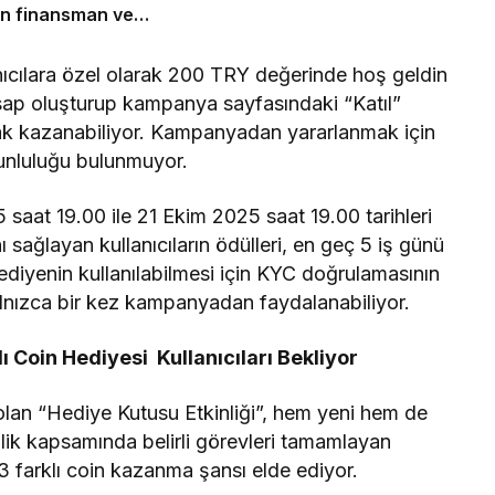
çin finansman ve
adar önemli
anıcılara özel olarak 200 TRY değerinde hoş geldin
hesap oluşturup kampanya sayfasındaki “Katıl”
ak kazanabiliyor. Kampanyadan yararlanmak için
runluluğu bulunmuyor.
saat 19.00 ile 21 Ekim 2025 saat 19.00 tarihleri
ı sağlayan kullanıcıların ödülleri, en geç 5 iş günü
Hediyenin kullanılabilmesi için KYC doğrulamasının
alnızca bir kez kampanyadan faydalanabiliyor.
ı Coin Hediyesi Kullanıcıları Bekliyor
 olan “Hediye Kutusu Etkinliği”, hem yeni hem de
inlik kapsamında belirli görevleri tamamlayan
3 farklı coin kazanma şansı elde ediyor.