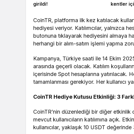
girildi!
kentler i
altyapı k
CoinTR, platforma ilk kez katılacak kull
hediyesi veriyor. Katılımcılar, yalnızca 
butonuna tıklayarak hediyesini almaya h
herhangi bir alım-satım işlemi yapma zo
Kampanya, Türkiye saati ile 14 Ekim 2025 
arasında geçerli olacak. Katılım koşulların
içerisinde Spot hesaplarına yatırılacak. 
tamamlanması gerekiyor. Her kullanıcı y
CoinTR Hediye Kutusu Etkinliği: 3 Farkl
CoinTR’nin düzenlediği bir diğer etkinlik
mevcut kullanıcıların katılımına açık. Etk
kullanıcılar, yaklaşık 10 USDT değerinde 