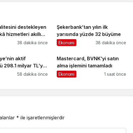
litesini destekleyen
Şekerbank’tan yılın ilk
â hizmetleri akıllı
yarısında yüzde 32 büyüme
çin finansman ve
38 dakika önce
Ekonomi
38 dakika önce
adar önemli
ye’nin aktif
Mastercard, BVNK’yi satın
 298.1 milyar TL’ye
alma işlemini tamamladı
58 dakika önce
Ekonomi
1 saat önce
 alanlar
*
ile işaretlenmişlerdir