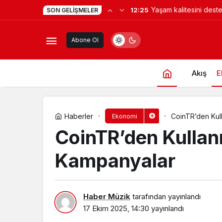
Yaşam kalitesini des
12:25
SON GELIŞMELER
FixCloud’dan Türkiye’nin Yapay Zek
zekâ hizmetleri akıllı k
Abone Ol
finansman ve altyapı 
Akış
E
Haberler
CoinTR’den Kull
Ekonomi
CoinTR’den Kullanı
Kampanyalar
Haber Müzik
tarafından yayınlandı
17 Ekim 2025, 14:30
yayınlandı