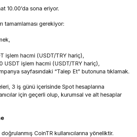
aat 10.00’da sona eriyor.
ları tamamlaması gerekiyor:
rmek,
DT işlem hacmi (USDT/TRY hariç),
00 USDT işlem hacmi (USDT/TRY hariç),
kampanya sayfasındaki “Talep Et” butonuna tıklamak.
eleri, 3 iş günü içerisinde Spot hesaplarına
anıcılar için geçerli olup, kurumsal ve alt hesaplar
me
doğrulanmış CoinTR kullanıcılarına yöneliktir.