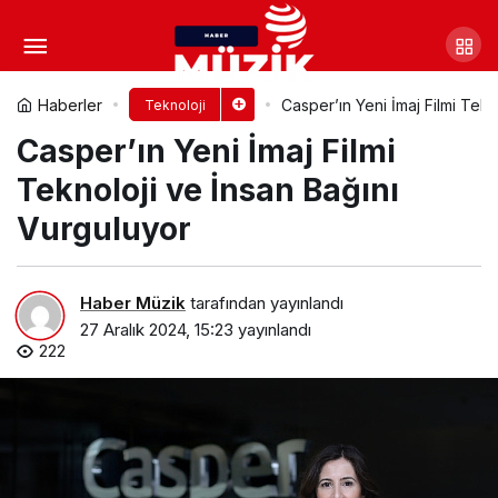
Sabancı 8’inci Teknoloji ve
Etki Merkezi’ni dijitalde açtı
Yorum Yap
Paylaş
Haberler
Casper’ın Yeni İmaj Filmi Tekn
Teknoloji
Casper’ın Yeni İmaj Filmi
Teknoloji ve İnsan Bağını
Vurguluyor
Haber Müzik
tarafından yayınlandı
27 Aralık 2024, 15:23
yayınlandı
222