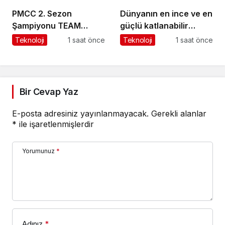
PMCC 2. Sezon
Dünyanın en ince ve en
Şampiyonu TEAM
güçlü katlanabilir
GOAT Oldu
amiral gemisi HONOR
Teknoloji
1 saat önce
Teknoloji
1 saat önce
Magic V6 Türkiye’de
Bir Cevap Yaz
E-posta adresiniz yayınlanmayacak.
Gerekli alanlar
*
ile işaretlenmişlerdir
Yorumunuz
*
Adınız
*