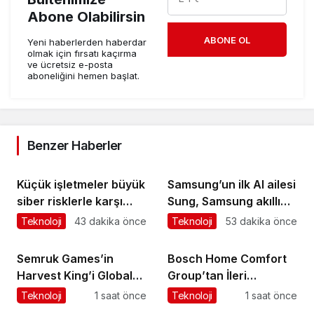
Abone Olabilirsin
ABONE OL
Yeni haberlerden haberdar
olmak için fırsatı kaçırma
ve ücretsiz e-posta
aboneliğini hemen başlat.
Benzer Haberler
Küçük işletmeler büyük
Samsung’un ilk AI ailesi
siber risklerle karşı
Sung, Samsung akıllı
karşıya
yaşam deneyimini
Teknoloji
43 dakika önce
Teknoloji
53 dakika önce
ekranlara taşıyor
Semruk Games’in
Bosch Home Comfort
Harvest King’i Global
Group’tan İleri
Pazarda Oyuncularla
Teknoloji Hava
Teknoloji
1 saat önce
Teknoloji
1 saat önce
Buluştu!
Temizleme Cihazları