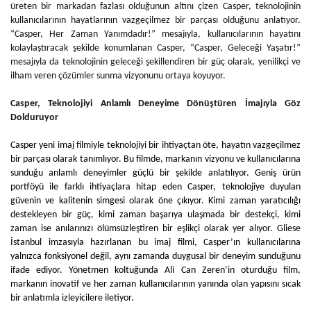
üreten bir markadan fazlası olduğunun altını çizen Casper, teknolojinin
kullanıcılarının hayatlarının vazgeçilmez bir parçası olduğunu anlatıyor.
“Casper, Her Zaman
Yanımdadır!” mesajıyla, kullanıcılarının hayatını
kolaylaştıracak şekilde konumlanan Casper, “Casper, Geleceği Yaşatır!”
mesajıyla da teknolojinin geleceği şekillendiren bir güç olarak, yenilikçi ve
ilham veren çözümler sunma vizyonunu ortaya koyuyor.
Casper, Teknolojiyi Anlamlı Deneyime Dönüştüren İmajıyla Göz
Dolduruyor
Casper yeni imaj filmiyle teknolojiyi bir ihtiyaçtan öte, hayatın vazgeçilmez
bir parçası olarak tanımlıyor. Bu filmde, markanın vizyonu ve kullanıcılarına
sunduğu anlamlı deneyimler güçlü bir şekilde anlatılıyor. Geniş ürün
portföyü ile farklı ihtiyaçlara hitap eden Casper, teknolojiye duyulan
güvenin ve kalitenin simgesi olarak öne çıkıyor. Kimi zaman yaratıcılığı
destekleyen bir güç, kimi zaman başarıya ulaşmada bir destekçi, kimi
zaman ise anılarınızı ölümsüzleştiren bir eşlikçi olarak yer alıyor. Gliese
İstanbul imzasıyla hazırlanan bu imaj filmi, Casper’ın kullanıcılarına
yalnızca fonksiyonel değil, aynı zamanda duygusal bir deneyim sunduğunu
ifade ediyor. Yönetmen koltuğunda Ali Can Zeren’in oturduğu film,
markanın inovatif ve her zaman kullanıcılarının yanında olan yapısını sıcak
bir anlatımla izleyicilere iletiyor.