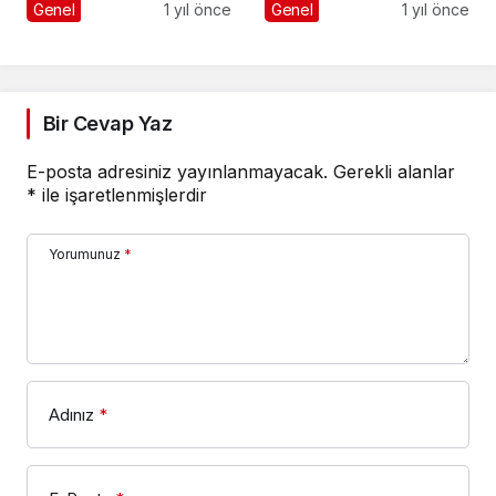
Etmenin Yolu
Adres
Genel
1 yıl önce
Genel
1 yıl önce
Bir Cevap Yaz
E-posta adresiniz yayınlanmayacak.
Gerekli alanlar
*
ile işaretlenmişlerdir
Yorumunuz
*
Adınız
*