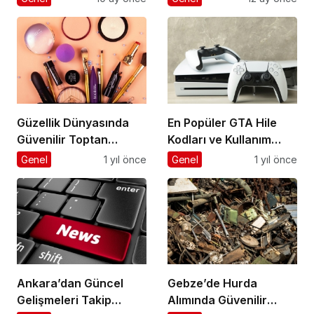
Yaratan Platformlar
Güzellik Dünyasında
En Popüler GTA Hile
Güvenilir Toptan
Kodları ve Kullanım
Kozmetik Adresi
Rehberi
Genel
1 yıl önce
Genel
1 yıl önce
Ankara’dan Güncel
Gebze’de Hurda
Gelişmeleri Takip
Alımında Güvenilir