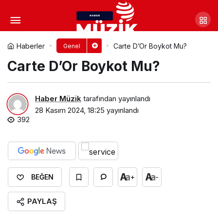
Cappy Boykot Mu?
Yorum Yap
Paylaş
Haberler
Carte D’Or Boykot Mu?
Genel
Carte D’Or Boykot Mu?
Haber Müzik
tarafından yayınlandı
28 Kasım 2024, 18:25
yayınlandı
392
+
-
BEĞEN
PAYLAŞ