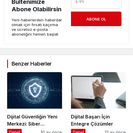
Bültenimize
Abone Olabilirsin
ABONE OL
Yeni haberlerden haberdar
olmak için fırsatı kaçırma
ve ücretsiz e-posta
aboneliğini hemen başlat.
Benzer Haberler
Dijital Güvenliğin Yeni
Dijital Başarı İçin
Merkezi: Siber
Entegre Çözümler
Güvenlikte Fark
Genel
10 ay önce
Genel
12 ay önce