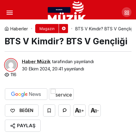
Taeyon Boyu, Kilosu, Göz
Rengi ve Vücut Ölçüleri
Yorum Yap
Paylaş
Haberler
BTS V Kimdir? BTS V Gençliği
Magazin
BTS V Kimdir? BTS V Gençliği
Haber Müzik
tarafından yayınlandı
30 Ekim 2024, 20:41
yayınlandı
116
+
-
BEĞEN
PAYLAŞ