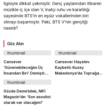
ilgisiyle dikkat çekmiştir. Genç yaşlarından itibaren
müzikle iç içe olan V, inatçı ruhu ve kararlılığı
sayesinde BTS’in en eşsiz vokallerinden biri
olmayı başarmıştır. Peki, BTS V’nin gençliği
nasıldı?
Göz Atın
Cansever
Cansever Hayatını
‘Güvenebileceğim Üç
Kaybetti: Kuzey
İnsandan Biri’ Demişti:
Makedonya’da Toprağa
Mahmut Görgen’den
Verilecek
Cansever’e Duygusal
Veda
Gözde Demirbilek, NR1
Magazin’de: ‘Son assolist
olarak var olacağım!’