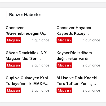
Benzer Haberler
Cansever
Cansever Hayatını
‘Güvenebileceğim Üç
Kaybetti: Kuzey
İnsandan Biri’ Demişti:
Makedonya’da
Magazin
1 gün önce
Magazin
1 gün önce
Mahmut Görgen’den
Toprağa Verilecek
Cansever’e Duygusal
Gözde Demirbilek, NR1
Kayseri’de izdiham
Veda
Magazin’de: ‘Son
değil, rekor vardı!
assolist olarak var
Magazin
2 gün önce
Magazin
2 gün önce
olacağım!’
Gupi ve Gülmeyen Kral
M Lisa ve Dolu Kadehi
Türkiye’nin ilk IMAX®
Ters Tut’tan Yeni İş
animasyon filmi oluyor
Birliği: Vişne
Magazin
2 gün önce
Magazin
2 gün önce