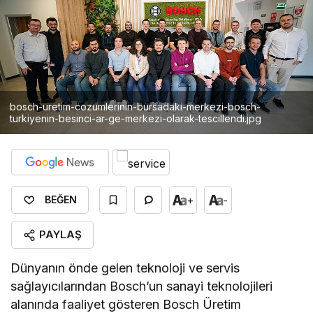
bosch-uretim-cozumlerinin-bursadaki-merkezi-bosch-
turkiyenin-besinci-ar-ge-merkezi-olarak-tescillendi.jpg
+
-
BEĞEN
PAYLAŞ
Dünyanın önde gelen teknoloji ve servis
sağlayıcılarından Bosch’un sanayi teknolojileri
alanında faaliyet gösteren Bosch Üretim