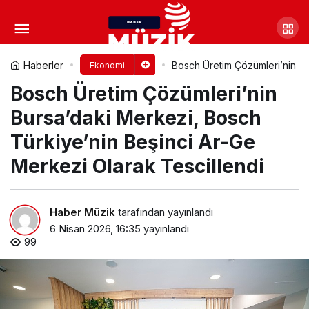
Ortaklık, madencilik
sektöründeki iş birliğini artırıyor
Yorum Yap
Paylaş
Haberler
Bosch Üretim Çözümleri’nin Bu
Ekonomi
Bosch Üretim Çözümleri’nin
Bursa’daki Merkezi, Bosch
Türkiye’nin Beşinci Ar-Ge
Merkezi Olarak Tescillendi
Haber Müzik
tarafından yayınlandı
6 Nisan 2026, 16:35
yayınlandı
99