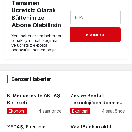
Tamamen
Ücretsiz Olarak
Bültenimize
Abone Olabilirsin
ABONE OL
Yeni haberlerden haberdar
olmak için fırsatı kaçırma
ve ücretsiz e-posta
aboneliğini hemen başlat.
Benzer Haberler
K. Menderes’te AKTAŞ
Zes ve Beefull
Bereketi
Teknoloji’den Roaming
İş Birliği
Ekonomi
4 saat önce
Ekonomi
4 saat önce
YEDAŞ, Enerjinin
VakıfBank’ın aktif