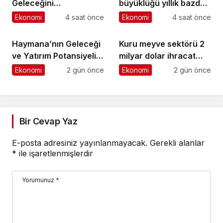
Geleceğini
büyüklüğü yıllık bazda
Şekillendirecek Genç
yüzde 28 artışla 5,8
Ekonomi
4 saat önce
Ekonomi
4 saat önce
Yetenekleri Arıyor
trilyon TL’yi aştı
Haymana’nın Geleceği
Kuru meyve sektörü 2
ve Yatırım Potansiyeli
milyar dolar ihracat
Masaya Yatırıldı
hedefi için Ankara’dan
Ekonomi
2 gün önce
Ekonomi
2 gün önce
destek istedi
Bir Cevap Yaz
E-posta adresiniz yayınlanmayacak.
Gerekli alanlar
*
ile işaretlenmişlerdir
Yorumunuz
*