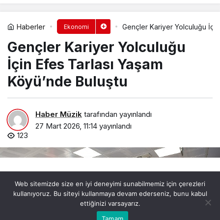
Haberler
Gençler Kariyer Yolculuğu İçi
Ekonomi
Gençler Kariyer Yolculuğu
İçin Efes Tarlası Yaşam
Köyü’nde Buluştu
Haber Müzik
tarafından yayınlandı
27 Mart 2026, 11:14
yayınlandı
123
Web sitemizde size en iyi deneyimi sunabilmemiz için çerezleri
kullanıyoruz. Bu siteyi kullanmaya devam ederseniz, bunu kabul
ettiğinizi varsayarız.
0
Bu web sitesinde en iyi deneyimi yaşamanızı sağlamak
Tamam
Anasayfa
Akış
Hesabım
Bildirimler