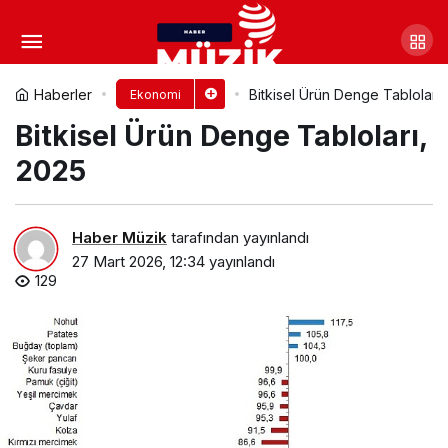
Gençler Kariyer Yolculuğu İçin
Efes Tarlası Yaşam Köyü’nde Buluştu
Yorum Yap
Paylaş
Haberler
Bitkisel Ürün Denge Tabloları,
Ekonomi
Bitkisel Ürün Denge Tabloları,
2025
Haber Müzik
tarafından yayınlandı
27 Mart 2026, 12:34
yayınlandı
129