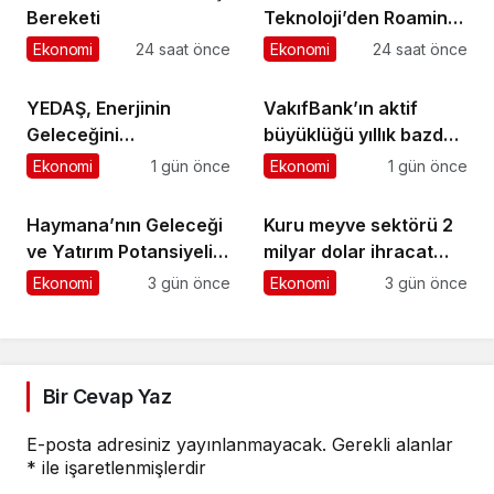
Bereketi
Teknoloji’den Roaming
İş Birliği
Ekonomi
24 saat önce
Ekonomi
24 saat önce
YEDAŞ, Enerjinin
VakıfBank’ın aktif
Geleceğini
büyüklüğü yıllık bazda
Şekillendirecek Genç
yüzde 28 artışla 5,8
Ekonomi
1 gün önce
Ekonomi
1 gün önce
Yetenekleri Arıyor
trilyon TL’yi aştı
Haymana’nın Geleceği
Kuru meyve sektörü 2
ve Yatırım Potansiyeli
milyar dolar ihracat
Masaya Yatırıldı
hedefi için Ankara’dan
Ekonomi
3 gün önce
Ekonomi
3 gün önce
destek istedi
Bir Cevap Yaz
E-posta adresiniz yayınlanmayacak.
Gerekli alanlar
*
ile işaretlenmişlerdir