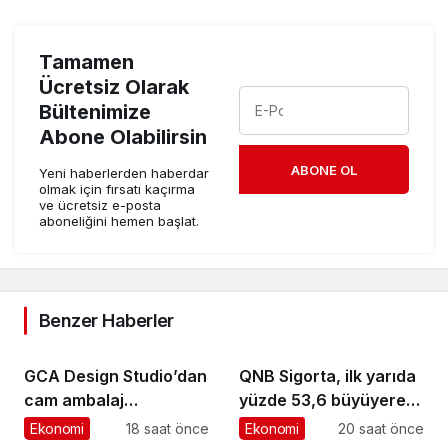
Tamamen
Ücretsiz Olarak
Bültenimize
Abone Olabilirsin
ABONE OL
Yeni haberlerden haberdar
olmak için fırsatı kaçırma
ve ücretsiz e-posta
aboneliğini hemen başlat.
Benzer Haberler
GCA Design Studio’dan
QNB Sigorta, ilk yarıda
cam ambalaj
yüzde 53,6 büyüyerek
tasarımında bütüncül
10,66 milyar TL prim
Ekonomi
18 saat önce
Ekonomi
20 saat önce