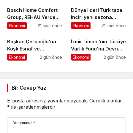
yaklaşım
üretimine ulaştı
Bosch Home Comfort
Dünya lideri Türk taze
Group, REHAU Yerden
inciri yeni sezona
Isıtma Sistemleri’nin
başladı
Ekonomi
21 saat önce
Ekonomi
21 saat önce
Türkiye’deki tek yetkili
distribütörü oldu
Başkan Çerçioğlu’na
İzmir Limanı’nın Türkiye
Köşk Esnaf ve
Varlık Fonu’na Devri
Sanatkârlar
Tamamlandı
Ekonomi
2 gün önce
Ekonomi
2 gün önce
Odası’ndan Ziyaret
Bir Cevap Yaz
E-posta adresiniz yayınlanmayacak.
Gerekli alanlar
*
ile işaretlenmişlerdir
Yorumunuz
*