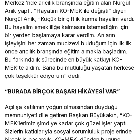
Merkezi’nde arıcılık branşında eğitim alan Nurgül
Anik yaptı. “Hayatım KO-MEK ile değişti” diyen
Nurgül Anik, “Küçük bir çiftlik kurma hayalim vardı.
Bu hayalim emekliliğe kalmasını istemediğim için
bir yerden başlamaya karar verdim. Arıların
işleyişini her zaman mucizevi bulduğum için ilk ilk
önce arıcılık branşında eğitim almakla başladım.
Bu farkındalık sürecinde en büyük katkıyı KO-
MEK’te aldım. Bana bu mutluluğu yaşatan herkese
çok teşekkür ediyorum” dedi.
“BURADA BİRÇOK BAŞARI HİKÂYESİ VAR”
Açılışa katılımın yoğun olmasından duyduğu
memnuniyeti dile getiren Başkan Büyükakın, “KO-
MEK’lerimiz şimdiye kadar çok güzel işler yaptı.
Sizlerin katkılarıyla sosyal sorumluluk projelerinde
birçok iş başardık. KO-MEK, dünden bugüne