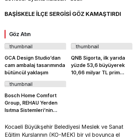
BAŞİSKELE İLÇE SERGİSİ GÖZ KAMAŞTIRDI
Göz Atın
GCA Design Studio’dan
QNB Sigorta, ilk yarıda
cam ambalaj tasarımında
yüzde 53,6 büyüyerek
bütüncül yaklaşım
10,66 milyar TL prim
üretimine ulaştı
Bosch Home Comfort
Group, REHAU Yerden
Isıtma Sistemleri’nin
Türkiye’deki tek yetkili
distribütörü oldu
Kocaeli Büyükşehir Belediyesi Meslek ve Sanat
Eğitim Kurslarının (KO-MEK) bir yıl boyunca el