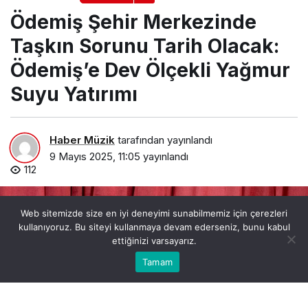
Ödemiş Şehir Merkezinde
Taşkın Sorunu Tarih Olacak:
Ödemiş’e Dev Ölçekli Yağmur
Suyu Yatırımı
Haber Müzik
tarafından yayınlandı
9 Mayıs 2025, 11:05
yayınlandı
112
Web sitemizde size en iyi deneyimi sunabilmemiz için çerezleri
kullanıyoruz. Bu siteyi kullanmaya devam ederseniz, bunu kabul
ettiğinizi varsayarız.
0
Bu web sitesinde en iyi deneyimi yaşamanızı sağlamak
Tamam
Anasayfa
Akış
Hesabım
Bildirimler
Kabul
için çerezler kullanılmaktadır.