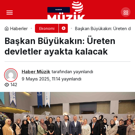
Ödemiş Şehir Merkezinde
Taşkın Sorunu Tarih Olacak: Ödemiş’e
Yorum Yap
Paylaş
Haberler
Başkan Büyükakın: Üreten dev
Ekonomi
Başkan Büyükakın: Üreten
Dev Ölçekli Yağmur Suyu Yatırımı
devletler ayakta kalacak
Haber Müzik
tarafından yayınlandı
9 Mayıs 2025, 11:14
yayınlandı
142