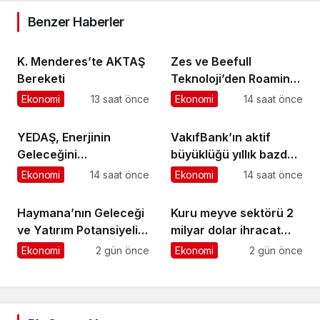
Benzer Haberler
K. Menderes’te AKTAŞ
Zes ve Beefull
Bereketi
Teknoloji’den Roaming
İş Birliği
Ekonomi
13 saat önce
Ekonomi
14 saat önce
YEDAŞ, Enerjinin
VakıfBank’ın aktif
Geleceğini
büyüklüğü yıllık bazda
Şekillendirecek Genç
yüzde 28 artışla 5,8
Ekonomi
14 saat önce
Ekonomi
14 saat önce
Yetenekleri Arıyor
trilyon TL’yi aştı
Haymana’nın Geleceği
Kuru meyve sektörü 2
ve Yatırım Potansiyeli
milyar dolar ihracat
Masaya Yatırıldı
hedefi için Ankara’dan
Ekonomi
2 gün önce
Ekonomi
2 gün önce
destek istedi