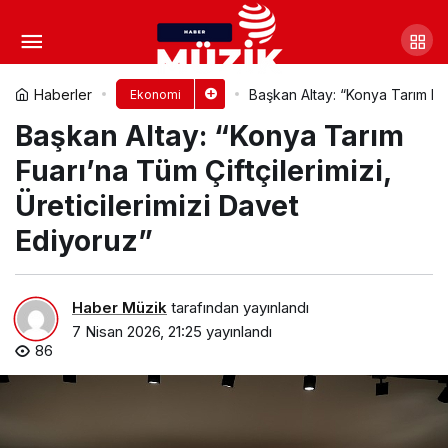
Forbes Türkiye’nin Merakla
Beklenen En Zengin 100 Türk Listesi
Yorum Yap
Paylaş
Haberler
Başkan Altay: “Konya Tarım Fuar
Ekonomi
Başkan Altay: “Konya Tarım
Açıklandı
Fuarı’na Tüm Çiftçilerimizi,
Üreticilerimizi Davet
Ediyoruz”
Haber Müzik
tarafından yayınlandı
7 Nisan 2026, 21:25
yayınlandı
86