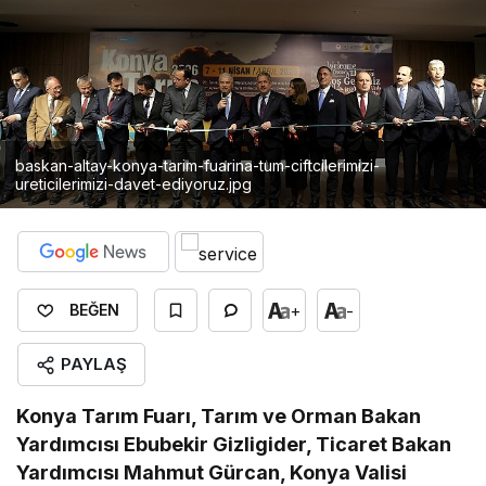
baskan-altay-konya-tarim-fuarina-tum-ciftcilerimizi-
ureticilerimizi-davet-ediyoruz.jpg
+
-
BEĞEN
PAYLAŞ
Konya Tarım Fuarı, Tarım ve Orman Bakan
Yardımcısı Ebubekir Gizligider, Ticaret Bakan
Yardımcısı Mahmut Gürcan, Konya Valisi