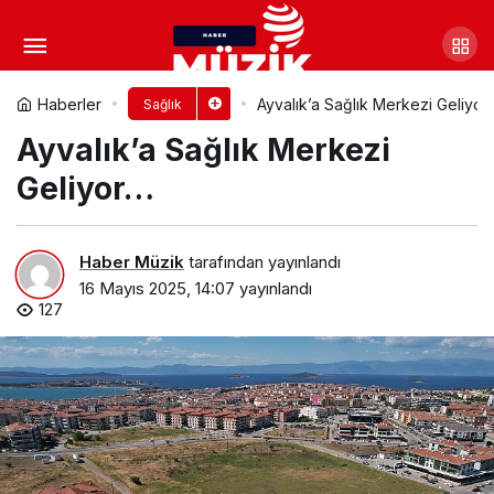
Hafif otizmde de
multidisipliner yaklaşım önemli…
Yorum Yap
Paylaş
Haberler
Ayvalık’a Sağlık Merkezi Geliyor
Sağlık
Ayvalık’a Sağlık Merkezi
Geliyor…
Haber Müzik
tarafından yayınlandı
16 Mayıs 2025, 14:07
yayınlandı
127