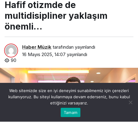
Hafif otizmde de
multidisipliner yaklaşım
önemli…
Haber Müzik
tarafından yayınlandı
16 Mayıs 2025, 14:07
yayınlandı
90
Web sitemizde size en iyi deneyimi sunabilmemiz için çerezleri
kullanıyoruz. Bu siteyi kullanmaya devam ederseniz, bunu kabul
ettiğinizi varsayarız.
0
Bu web sitesinde en iyi deneyimi yaşamanızı sağlamak
Tamam
Anasayfa
Akış
Hesabım
Bildirimler
Kabul
için çerezler kullanılmaktadır.