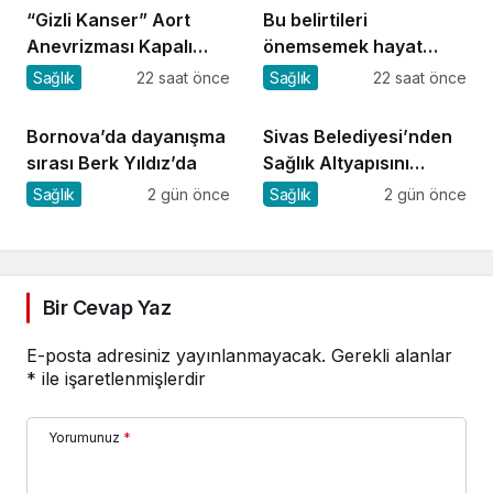
“Gizli Kanser” Aort
Bu belirtileri
Anevrizması Kapalı
önemsemek hayat
Yöntemle Tedavi Edildi
kurtarıyor
Sağlık
22 saat önce
Sağlık
22 saat önce
Bornova’da dayanışma
Sivas Belediyesi’nden
sırası Berk Yıldız’da
Sağlık Altyapısını
Güçlendirecek Yatırım
Sağlık
2 gün önce
Sağlık
2 gün önce
Bir Cevap Yaz
E-posta adresiniz yayınlanmayacak.
Gerekli alanlar
*
ile işaretlenmişlerdir
Yorumunuz
*