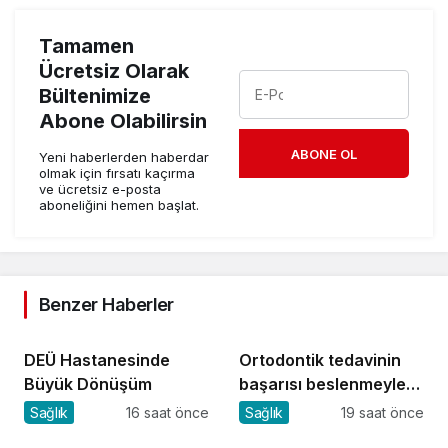
Tamamen
Ücretsiz Olarak
Bültenimize
Abone Olabilirsin
ABONE OL
Yeni haberlerden haberdar
olmak için fırsatı kaçırma
ve ücretsiz e-posta
aboneliğini hemen başlat.
Benzer Haberler
DEÜ Hastanesinde
Ortodontik tedavinin
Büyük Dönüşüm
başarısı beslenmeyle
başlar!
Sağlık
16 saat önce
Sağlık
19 saat önce