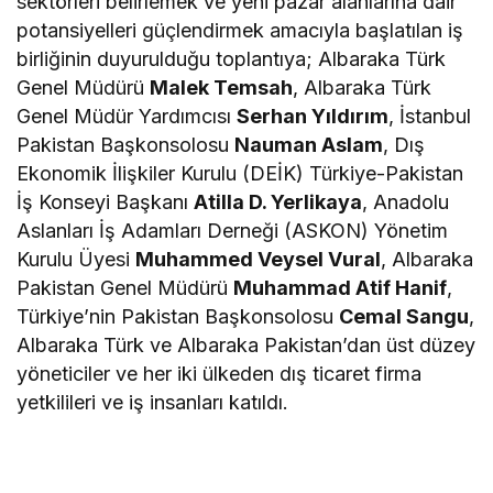
sektörleri belirlemek ve yeni pazar alanlarına dair
potansiyelleri güçlendirmek amacıyla başlatılan iş
birliğinin duyurulduğu toplantıya; Albaraka Türk
Genel Müdürü
Malek Temsah
, Albaraka Türk
Genel Müdür Yardımcısı
Serhan Yıldırım
, İstanbul
Pakistan Başkonsolosu
Nauman Aslam
, Dış
Ekonomik İlişkiler Kurulu (DEİK) Türkiye-Pakistan
İş Konseyi Başkanı
Atilla D. Yerlikaya
, Anadolu
Aslanları İş Adamları Derneği (ASKON) Yönetim
Kurulu Üyesi
Muhammed Veysel Vural
, Albaraka
Pakistan Genel Müdürü
Muhammad Atif Hanif
,
Türkiye’nin Pakistan Başkonsolosu
Cemal Sangu
,
Albaraka Türk ve Albaraka Pakistan’dan üst düzey
yöneticiler ve her iki ülkeden dış ticaret firma
yetkilileri ve iş insanları katıldı.