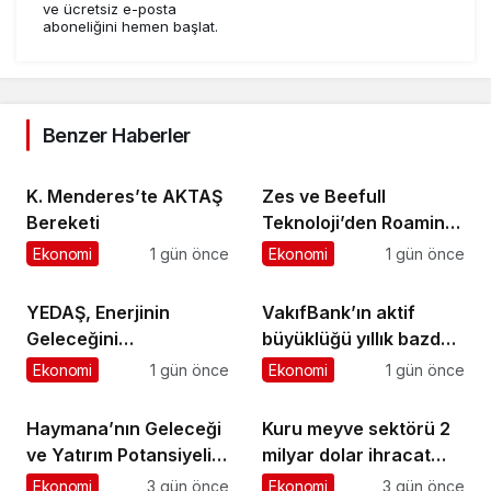
ve ücretsiz e-posta
aboneliğini hemen başlat.
Benzer Haberler
K. Menderes’te AKTAŞ
Zes ve Beefull
Bereketi
Teknoloji’den Roaming
İş Birliği
Ekonomi
1 gün önce
Ekonomi
1 gün önce
YEDAŞ, Enerjinin
VakıfBank’ın aktif
Geleceğini
büyüklüğü yıllık bazda
Şekillendirecek Genç
yüzde 28 artışla 5,8
Ekonomi
1 gün önce
Ekonomi
1 gün önce
Yetenekleri Arıyor
trilyon TL’yi aştı
Haymana’nın Geleceği
Kuru meyve sektörü 2
ve Yatırım Potansiyeli
milyar dolar ihracat
Masaya Yatırıldı
hedefi için Ankara’dan
Ekonomi
3 gün önce
Ekonomi
3 gün önce