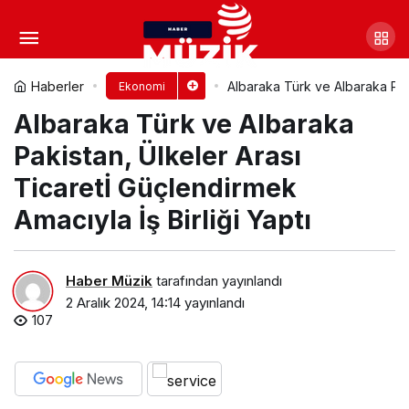
Decathlon, düşük karbon
ekonomisine odaklandı
Yorum Yap
Paylaş
Haberler
Albaraka Türk ve Albaraka Paki
Ekonomi
Albaraka Türk ve Albaraka
Pakistan, Ülkeler Arası
Ticaretİ Güçlendirmek
Amacıyla İş Birliği Yaptı
Haber Müzik
tarafından yayınlandı
2 Aralık 2024, 14:14
yayınlandı
107