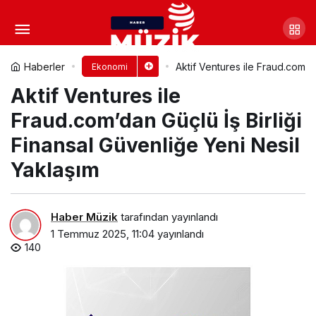
Muradiye’de atık su arıtma
tesisi ve kolektör hattı için ihale süreci
Yorum Yap
Paylaş
Haberler
Aktif Ventures ile Fraud.com’da
Ekonomi
Aktif Ventures ile
başlıyor
Fraud.com’dan Güçlü İş Birliği
Finansal Güvenliğe Yeni Nesil
Yaklaşım
Haber Müzik
tarafından yayınlandı
1 Temmuz 2025, 11:04
yayınlandı
140