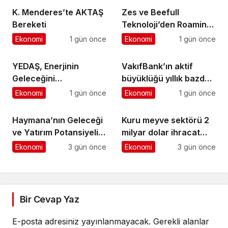
K. Menderes’te AKTAŞ
Zes ve Beefull
Bereketi
Teknoloji’den Roaming
İş Birliği
Ekonomi
1 gün önce
Ekonomi
1 gün önce
YEDAŞ, Enerjinin
VakıfBank’ın aktif
Geleceğini
büyüklüğü yıllık bazda
Şekillendirecek Genç
yüzde 28 artışla 5,8
Ekonomi
1 gün önce
Ekonomi
1 gün önce
Yetenekleri Arıyor
trilyon TL’yi aştı
Haymana’nın Geleceği
Kuru meyve sektörü 2
ve Yatırım Potansiyeli
milyar dolar ihracat
Masaya Yatırıldı
hedefi için Ankara’dan
Ekonomi
3 gün önce
Ekonomi
3 gün önce
destek istedi
Bir Cevap Yaz
E-posta adresiniz yayınlanmayacak.
Gerekli alanlar