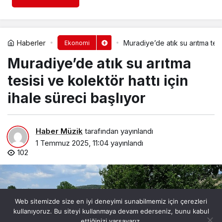
Haberler
Muradiye’de atık su arıtma tesis
Ekonomi
Muradiye’de atık su arıtma
tesisi ve kolektör hattı için
ihale süreci başlıyor
Haber Müzik
tarafından yayınlandı
1 Temmuz 2025, 11:04
yayınlandı
102
Web sitemizde size en iyi deneyimi sunabilmemiz için çerezleri
kullanıyoruz. Bu siteyi kullanmaya devam ederseniz, bunu kabul
ettiğinizi varsayarız.
0