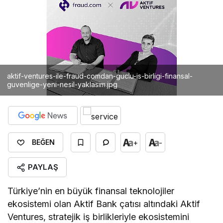
aktif-ventures-ile-fraud-comdan-guclu-is-birligi-finansal-
guvenlige-yeni-nesil-yaklasim.jpg
+
-
BEĞEN
PAYLAŞ
Türkiye’nin en büyük finansal teknolojiler
ekosistemi olan Aktif Bank çatısı altındaki Aktif
Ventures, stratejik iş birlikleriyle ekosistemini