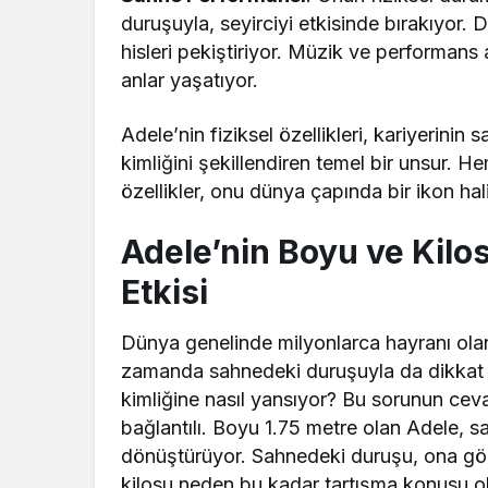
duruşuyla, seyirciyi etkisinde bırakıyor. D
hisleri pekiştiriyor. Müzik ve performans 
anlar yaşatıyor.
Adele’nin fiziksel özellikleri, kariyerini
kimliğini şekillendiren temel bir unsur
özellikler, onu dünya çapında bir ikon ha
Adele’nin Boyu ve Kilos
Etkisi
Dünya genelinde milyonlarca hayranı ola
zamanda sahnedeki duruşuyla da dikkat ç
kimliğine nasıl yansıyor? Bu sorunun cev
bağlantılı. Boyu 1.75 metre olan Adele, s
dönüştürüyor. Sahnedeki duruşu, ona görse
kilosu neden bu kadar tartışma konusu ol