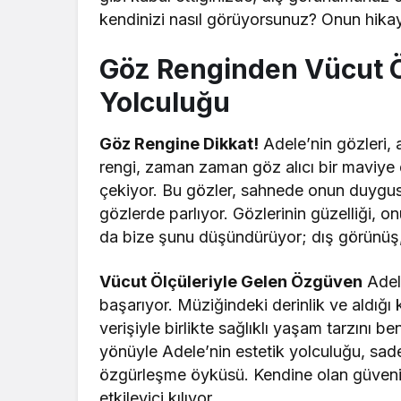
kendinizi nasıl görüyorsunuz? Onun hika
Göz Renginden Vücut Öl
Yolculuğu
Göz Rengine Dikkat!
Adele’nin gözleri, a
rengi, zaman zaman göz alıcı bir maviye 
çekiyor. Bu gözler, sahnede onun duygusal
gözlerde parlıyor. Gözlerinin güzelliği, onu
da bize şunu düşündürüyor; dış görünüş, 
Vücut Ölçüleriyle Gelen Özgüven
Adele
başarıyor. Müziğindeki derinlik ve aldığı 
verişiyle birlikte sağlıklı yaşam tarzını 
yönüyle Adele’nin estetik yolculuğu, sadec
özgürleşme öyküsü. Kendine olan güveni
etkileyici kılıyor.