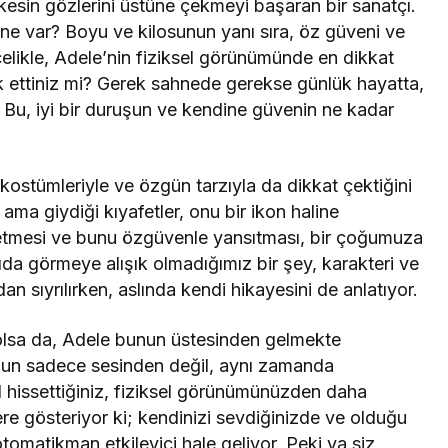
kesin gözlerini üstüne çekmeyi başaran bir sanatçı.
 ne var? Boyu ve kilosunun yanı sıra, öz güveni ve
elikle, Adele’nin fiziksel görünümünde en dikkat
k ettiniz mi? Gerek sahnede gerekse günlük hayatta,
r. Bu, iyi bir duruşun ve kendine güvenin ne kadar
kostümleriyle ve özgün tarzıyla da dikkat çektiğini
ma giydiği kıyafetler, onu bir ikon haline
 etmesi ve bunu özgüvenle yansıtması, bir çoğumuza
ıda görmeye alışık olmadığımız bir şey, karakteri ve
dan sıyrılırken, aslında kendi hikayesini de anlatıyor.
 olsa da, Adele bunun üstesinden gelmekte
nun sadece sesinden değil, aynı zamanda
ıl hissettiğiniz, fiziksel görünümünüzden daha
ere gösteriyor ki; kendinizi sevdiğinizde ve olduğu
tomatikman etkileyici hale geliyor. Peki ya siz,