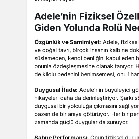
Adele’nin Fiziksel Özell
Giden Yolunda Rolü Ne
Özgünlük ve Samimiyet
: Adele, fizikse
ve doğal tavrı, birçok insanın kalbine dok
süslemeden, kendi benliğini kabul eden bir
onunla özdeşleşmesine olanak tanıyor. 
de kilolu bedenini benimsemesi, onu ilham v
Duygusal İfade
: Adele’nin büyüleyici gö
hikayeleri daha da derinleştiriyor. Şarkı s
duygusal bir yolculuğa çıkmasını sağlıyor
bazen de bir anıya götürüyor. Her bir per
zamanda güçlü duygular da sunuyor.
Sahne Performansı
: Onun fiziksel dur