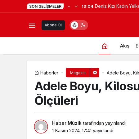
Deniz Kızı Kadın Yelk
13:04
SON GELIŞMELER
Chris Pratt Kimdir? Chris Pratt Genç
Ekim’de
Abone Ol
Akış
E
Haberler
Adele Boyu, Kil
Magazin
Adele Boyu, Kilos
Ölçüleri
Haber Müzik
tarafından yayınlandı
1 Kasım 2024, 17:41
yayınlandı