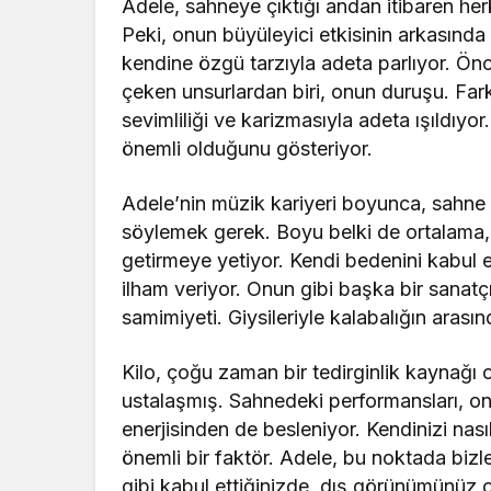
Adele, sahneye çıktığı andan itibaren her
Peki, onun büyüleyici etkisinin arkasında
kendine özgü tarzıyla adeta parlıyor. Önc
çeken unsurlardan biri, onun duruşu. Far
sevimliliği ve karizmasıyla adeta ışıldıyo
önemli olduğunu gösteriyor.
Adele’nin müzik kariyeri boyunca, sahne 
söylemek gerek. Boyu belki de ortalama, a
getirmeye yetiyor. Kendi bedenini kabul
ilham veriyor. Onun gibi başka bir sanatç
samimiyeti. Giysileriyle kalabalığın arasın
Kilo, çoğu zaman bir tedirginlik kaynağı
ustalaşmış. Sahnedeki performansları, o
enerjisinden de besleniyor. Kendinizi nas
önemli bir faktör. Adele, bu noktada bizl
gibi kabul ettiğinizde, dış görünümünüz o