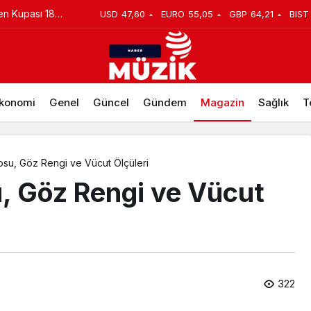
en Kupası 18
USD
47,60
EURO
55,05
GBP
64,21
BIST
liği
konomi
Genel
Güncel
Gündem
Magazin
Sağlık
T
osu, Göz Rengi ve Vücut Ölçüleri
u, Göz Rengi ve Vücut
322