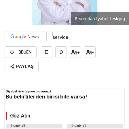
8-soruda-diyabet-testi.jpg
+
-
BEĞEN
PAYLAŞ
Diyabet riski taşıyor musunuz?
Bu belirtilerden birisi bile varsa!
Göz Atın