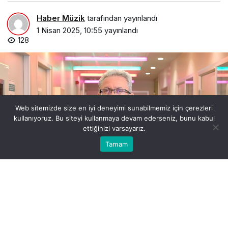
Haber Müzik
tarafından yayınlandı
1 Nisan 2025, 10:55
yayınlandı
128
Web sitemizde size en iyi deneyimi sunabilmemiz için çerezleri
kullanıyoruz. Bu siteyi kullanmaya devam ederseniz, bunu kabul
ettiğinizi varsayarız.
0
Bu web sitesinde en iyi deneyimi yaşamanızı sağlamak
Tamam
Anasayfa
Akış
Hesabım
Bildirimler
Kabul
için çerezler kullanılmaktadır.
otoimmun-hastaliklar-hayat-kalitesini-etkiliyor.jpg