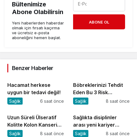
Bültenimize
Abone Olabilirsin
ABONE OL
Yeni haberlerden haberdar
olmak için fırsatı kaçırma
ve ücretsiz e-posta
aboneliğini hemen başlat.
Benzer Haberler
Hacamat herkese
Böbreklerinizi Tehdit
uygun bir tedavi değil!
Eden Bu 3 Risk
Faktörüne Dikkat!
Sağlık
6 saat önce
Sağlık
8 saat önce
Uzun Süreli Ülseratif
Sağlıkta disiplinler
Kolitte Kolon Kanseri
arası yeni kariyer
Riski Artıyor mu?
dönemi
Sağlık
8 saat önce
Sağlık
8 saat önce