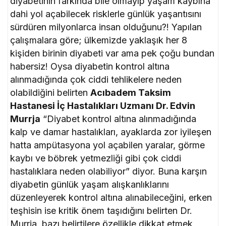
diyabetinin farkında bile olmayıp yaşam kaybına
dahi yol açabilecek risklerle günlük yaşantısını
sürdüren milyonlarca insan olduğunu?! Yapılan
çalışmalara göre; ülkemizde yaklaşık her 8
kişiden birinin diyabeti var ama pek çoğu bundan
habersiz! Oysa diyabetin kontrol altına
alınmadığında çok ciddi tehlikelere neden
olabildiğini belirten
Acıbadem Taksim
Hastanesi İç Hastalıkları Uzmanı Dr. Edvin
Murrja
“Diyabet kontrol altına alınmadığında
kalp ve damar hastalıkları, ayaklarda zor iyileşen
hatta ampütasyona yol açabilen yaralar, görme
kaybı ve böbrek yetmezliği gibi çok ciddi
hastalıklara neden olabiliyor” diyor. Buna karşın
diyabetin günlük yaşam alışkanlıklarını
düzenleyerek kontrol altına alınabileceğini, erken
teşhisin ise kritik önem taşıdığını belirten Dr.
Murrja, bazı belirtilere özellikle dikkat etmek