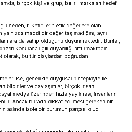
mda, birçok kişi ve grup, belirli markaları hedef
lü neden, tüketicilerin etik değerlere olan
lerin yalnızca maddi bir değer taşımadığını, aynı
nlamlara da sahip olduğunu düşünmektedir. Bunlar,
nzeri konularla ilgili duyarlılığı arttırmaktadır.
ket olarak, bu tür olaylardan doğrudan
eleri ise, genellikle duygusal bir tepkiyle ile
n bildiriler ve paylaşımlar, birçok insanı
 sosyal medya üzerinden hızla yayılması, insanların
bilir. Ancak burada dikkat edilmesi gereken bir
ın aslında izole bir durumun parçası olup
rail menşeli olduğu yönünde bilgi paylaşsa da, bu