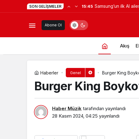
Samsung’un ilk AI aile
15:45
SON GELIŞMELER
Elle Boykot Mu?
Samsung akıllı yaşam
Abone Ol
ekranlara taşıyor
Akış
E
Haberler
Burger King Boyk
Genel
Burger King Boyk
Haber Müzik
tarafından yayınlandı
28 Kasım 2024, 04:25
yayınlandı