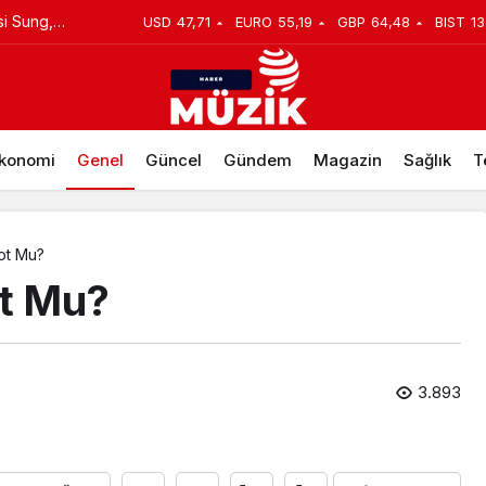
si Sung,
USD
47,71
EURO
55,19
GBP
64,48
BIST
13
 deneyimini
konomi
Genel
Güncel
Gündem
Magazin
Sağlık
T
ot Mu?
ot Mu?
3.893