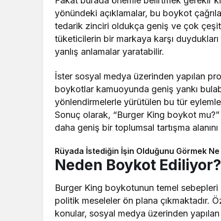
Fakat burada önemle belirtmek gerekir ki
yönündeki açıklamalar, bu boykot çağrıları
tedarik zinciri oldukça geniş ve çok çeşitl
tüketicilerin bir markaya karşı duydukları 
yanlış anlamalar yaratabilir.
İster sosyal medya üzerinden yapılan prote
boykotlar kamuoyunda geniş yankı bulabil
yönlendirmelerle yürütülen bu tür eylemler,
Sonuç olarak, “Burger King boykot mu?” 
daha geniş bir toplumsal tartışma alanını 
Rüyada İstediğin İşin Olduğunu Görmek Ne
Neden Boykot Ediliyor?
Burger King boykotunun temel sebepleri 
politik meseleler ön plana çıkmaktadır. Özell
konular, sosyal medya üzerinden yapılan