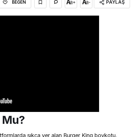
PAYLAŞ
+
-
BEĞEN
t Mu?
tformlarda sıkça yer alan Burger King boykotu,