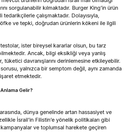
 mevcut ürünlerin doğrudan İsrail malı olmadığı
nı sorgulanabilir kılmaktadır. Burger King’in ürün
i tedarikçilerle çalışmaktadır. Dolayısıyla,
öfke ve tepki, doğrudan ürünlerin kökeni ile ilgili
stolar, ister bireysel kararlar olsun, bu tarz
mektedir. Ancak, bilgi eksikliği veya yanlış
 tüketici davranışlarını derinlemesine etkileyebilir.
sorusu, yalnızca bir semptom değil, aynı zamanda
işaret etmektedir.
 Anlama Gelir?
arasında, dünya genelinde artan hassasiyet ve
ikle İsrail’in Filistin’e yönelik politikaları gibi
 kampanyalar ve toplumsal harekete geçiren