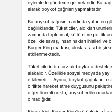
eylemlerle gündeme gelmektedir. Bu bağla
alarak boykot çağrıları yapmaktadır.
Bu boykot çağrısının ardında yatan en güç
bağlılıklarıdır. Tüketiciler, aldıkları ürün
zamanda toplumsal, kültürel ve politik a
özellikle savaş, insan hakları ihlalleri ve be
Burger King markası, uluslararası bir şir
etkilenmektedir.
Tüketicilerin bu tarz bir boykotu desteklem
alakalıdır. Özellikle sosyal medyada yayıla
etkileyebilir. Ayrıca, boykot çağrılarının
birlikte hareket etme duygusunu pekiştire
diğer önemli nokta, boykot edilen markan
olmadığıdır.
Birçok kişi, Burger King’in ürünlerinin İs