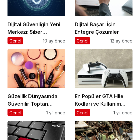
Dijital Güvenliğin Yeni
Dijital Başarı İçin
Merkezi: Siber
Entegre Çözümler
Güvenlikte Fark
Genel
10 ay önce
Genel
12 ay önce
Yaratan Platformlar
Güzellik Dünyasında
En Popüler GTA Hile
Güvenilir Toptan
Kodları ve Kullanım
Kozmetik Adresi
Rehberi
Genel
1 yıl önce
Genel
1 yıl önce