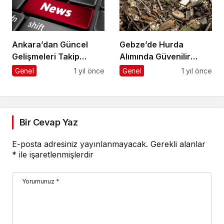
Ankara’dan Güncel
Gebze’de Hurda
Gelişmeleri Takip
Alımında Güvenilir
Etmenin Yolu
Adres
Genel
1 yıl önce
Genel
1 yıl önce
Bir Cevap Yaz
E-posta adresiniz yayınlanmayacak.
Gerekli alanlar
*
ile işaretlenmişlerdir
Yorumunuz
*